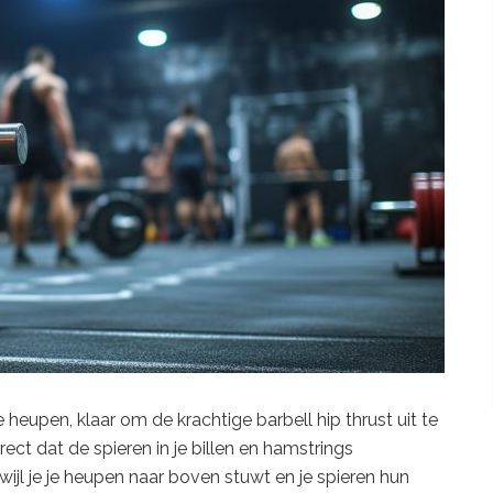
 heupen, klaar om de krachtige barbell hip thrust uit te
rect dat de spieren in je billen en hamstrings
jl je je heupen naar boven stuwt en je spieren hun