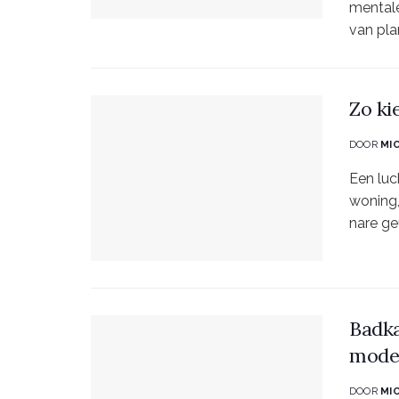
mentale
van pla
Zo ki
DOOR
MI
Een luc
woning,
nare geu
Badka
mode
DOOR
MI