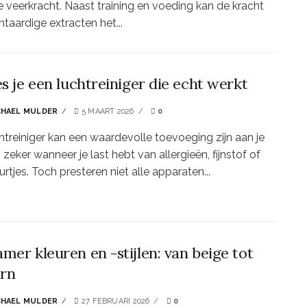
 veerkracht. Naast training en voeding kan de kracht
ntaardige extracten het...
es je een luchtreiniger die echt werkt
CHAEL MULDER
5 MAART 2026
0
htreiniger kan een waardevolle toevoeging zijn aan je
 zeker wanneer je last hebt van allergieën, fijnstof of
rtjes. Toch presteren niet alle apparaten...
mer kleuren en -stijlen: van beige tot
rn
CHAEL MULDER
27 FEBRUARI 2026
0