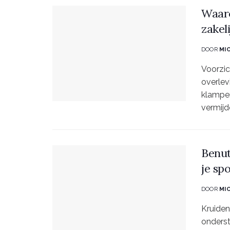
Waaro
zakel
DOOR
MI
Voorzic
overlev
klampe
vermijd
Benut
je sp
DOOR
MI
Kruiden
onderst