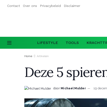
Contact
Over ons
Privacybeleid
Disclaimer
LIFESTYLE
TOOLS
KRACHTTR
Home
Artikelen
Deze 5 spieren
door
Michael Mulder
19 dece