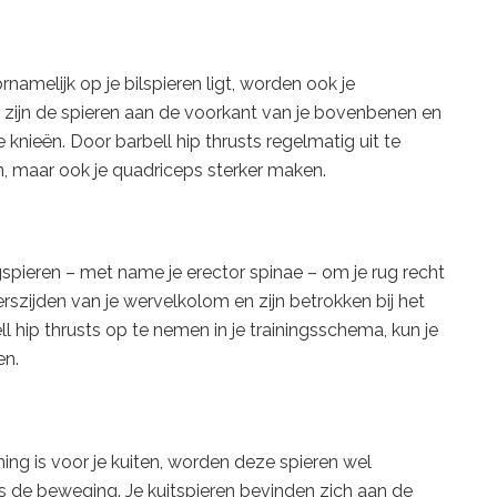
namelijk op je bilspieren ligt, worden ook je
t zijn de spieren aan de voorkant van je bovenbenen en
e knieën. Door barbell hip thrusts regelmatig uit te
ken, maar ook je quadriceps sterker maken.
gspieren – met name je erector spinae – om je rug recht
szijden van je wervelkolom en zijn betrokken bij het
ll hip thrusts op te nemen in je trainingsschema, kun je
en.
ing is voor je kuiten, worden deze spieren wel
s de beweging. Je kuitspieren bevinden zich aan de