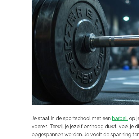
Je staat in de sportschool met een
barbell
op je
voeren. Terwijl je jezelf omhoog duwt, voel je di
opgespannen worden. Je voelt de spanning terwi