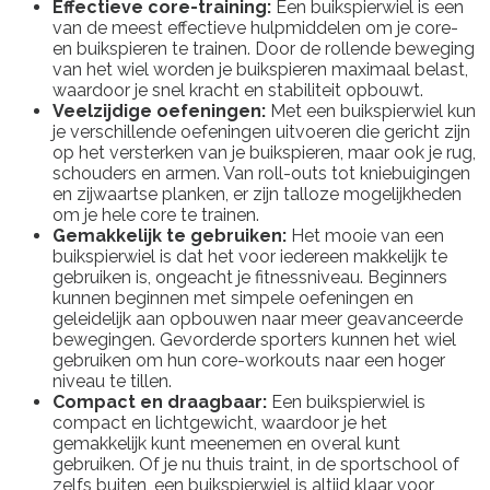
Effectieve core-training:
Een buikspierwiel is een
van de meest effectieve hulpmiddelen om je core-
en buikspieren te trainen. Door de rollende beweging
van het wiel worden je buikspieren maximaal belast,
waardoor je snel kracht en stabiliteit opbouwt.
Veelzijdige oefeningen:
Met een buikspierwiel kun
je verschillende oefeningen uitvoeren die gericht zijn
op het versterken van je buikspieren, maar ook je rug,
schouders en armen. Van roll-outs tot kniebuigingen
en zijwaartse planken, er zijn talloze mogelijkheden
om je hele core te trainen.
Gemakkelijk te gebruiken:
Het mooie van een
buikspierwiel is dat het voor iedereen makkelijk te
gebruiken is, ongeacht je fitnessniveau. Beginners
kunnen beginnen met simpele oefeningen en
geleidelijk aan opbouwen naar meer geavanceerde
bewegingen. Gevorderde sporters kunnen het wiel
gebruiken om hun core-workouts naar een hoger
niveau te tillen.
Compact en draagbaar:
Een buikspierwiel is
compact en lichtgewicht, waardoor je het
gemakkelijk kunt meenemen en overal kunt
gebruiken. Of je nu thuis traint, in de sportschool of
zelfs buiten, een buikspierwiel is altijd klaar voor