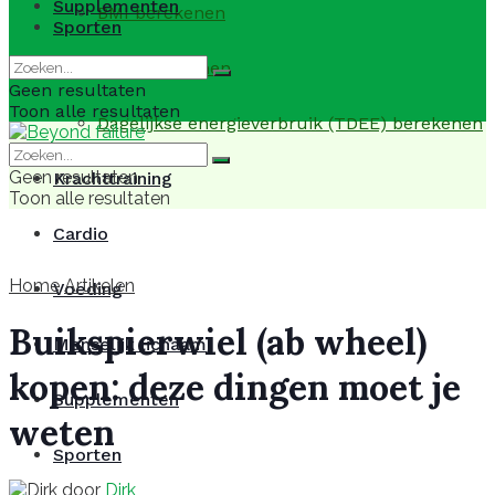
Supplementen
BMI berekenen
Sporten
BMR berekenen
Geen resultaten
Toon alle resultaten
Dagelijkse energieverbruik (TDEE) berekenen
Geen resultaten
Krachttraining
Toon alle resultaten
Cardio
Home
Artikelen
Voeding
Buikspierwiel (ab wheel)
Menselijk lichaam
kopen: deze dingen moet je
Supplementen
weten
Sporten
door
Dirk