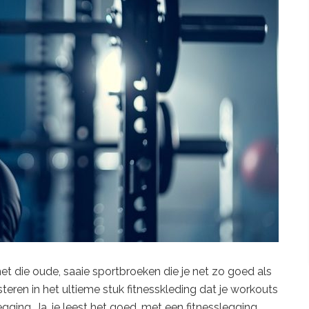
die oude, saaie sportbroeken die je net zo goed als
teren in het ultieme stuk fitnesskleding dat je workouts
gging. Ja, je leest het goed, met een fitnesslegging