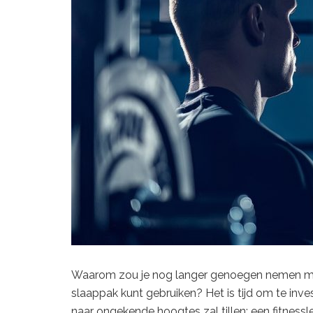
Waarom zou je nog langer genoegen nemen met 
slaappak kunt gebruiken? Het is tijd om te inves
naar ongekende hoogtes zal tillen: een fitnessle