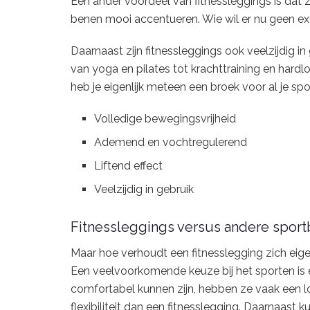
Een ander voordeel van fitnessleggings is dat ze
benen mooi accentueren. Wie wil er nu geen ext
Daarnaast zijn fitnessleggings ook veelzijdig in 
van yoga en pilates tot krachttraining en hardl
heb je eigenlijk meteen een broek voor al je spor
Volledige bewegingsvrijheid
Ademend en vochtregulerend
Liftend effect
Veelzijdig in gebruik
Fitnessleggings versus andere spor
Maar hoe verhoudt een fitnesslegging zich eige
Een veelvoorkomende keuze bij het sporten is
comfortabel kunnen zijn, hebben ze vaak een 
flexibiliteit dan een fitnesslegging. Daarnaas