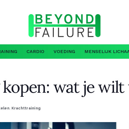
AINING
CARDIO
VOEDING
MENSELIJK LICHA
 kopen: wat je wil
kelen
,
Krachttraining