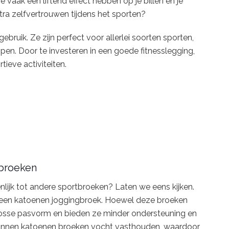
 vaak een liftend effect hebben op je billen en je
ra zelfvertrouwen tijdens het sporten?
gebruik. Ze zijn perfect voor allerlei soorten sporten,
open. Door te investeren in een goede fitnesslegging,
tieve activiteiten.
tbroeken
nlijk tot andere sportbroeken? Laten we eens kijken.
 een katoenen joggingbroek. Hoewel deze broeken
losse pasvorm en bieden ze minder ondersteuning en
t kunnen katoenen broeken vocht vasthouden, waardoor