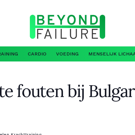
AINING
CARDIO
VOEDING
MENSELIJK LICHA
e fouten bij Bulgar
kelen
,
Krachttraining