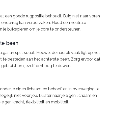
quat een goede rugpositie behoudt. Buig niet naar voren
je onderrug kan veroorzaken. Houd een neutrale
n je buikspieren om je core te ondersteunen.
ste been
ulgarian split squat. Hoewel de nadruk vaak ligt op het
t te besteden aan het achterste been. Zorg ervoor dat
het gebruikt om jezelf omhoog te duwen.
s zonder je eigen lichaam en behoeften in overweging te
elijk niet voor jou. Luister naar je eigen lichaam en
igen kracht, flexibiliteit en mobiliteit.