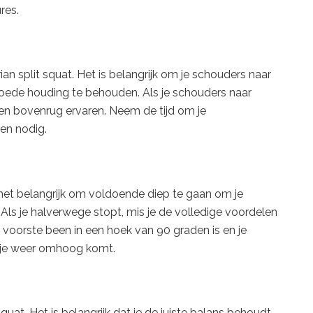
res.
an split squat. Het is belangrijk om je schouders naar
oede houding te behouden. Als je schouders naar
k en bovenrug ervaren. Neem de tijd om je
ien nodig.
s het belangrijk om voldoende diep te gaan om je
. Als je halverwege stopt, mis je de volledige voordelen
 voorste been in een hoek van 90 graden is en je
t je weer omhoog komt.
squat. Het is belangrijk dat je de juiste balans behoudt,