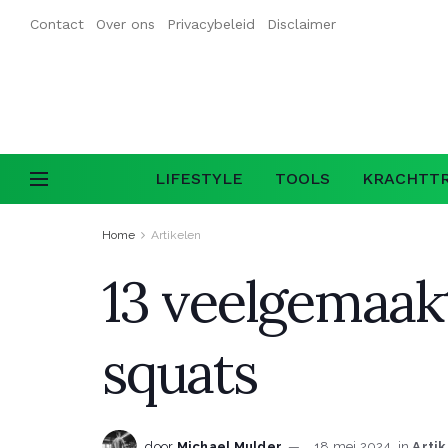
Contact
Over ons
Privacybeleid
Disclaimer
LIFESTYLE
TOOLS
KRACHTTR
Home
Artikelen
13 veelgemaakt
squats
door
Michael Mulder
18 mei 2024
in
Arti