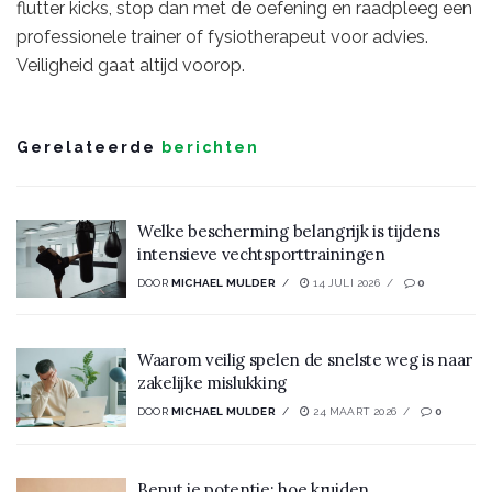
flutter kicks, stop dan met de oefening en raadpleeg een
professionele trainer of fysiotherapeut voor advies.
Veiligheid gaat altijd voorop.
Gerelateerde
berichten
Welke bescherming belangrijk is tijdens
intensieve vechtsporttrainingen
DOOR
MICHAEL MULDER
14 JULI 2026
0
Waarom veilig spelen de snelste weg is naar
zakelijke mislukking
DOOR
MICHAEL MULDER
24 MAART 2026
0
Benut je potentie: hoe kruiden