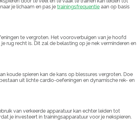
ekspieren door te veel en te vaak te trainen kan leiden tot
 naar je lichaam en pas je
trainingsfrequentie
aan op basis
oefeningen te vergroten. Het vooroverbuigen van je hoofd
je rug recht is. Dit zal de belasting op je nek verminderen en
n van koude spieren kan de kans op blessures vergroten. Doe
 bestaan uit lichte cardio-oefeningen en dynamische rek- en
ebruik van verkeerde apparatuur kan echter leiden tot
at je investeert in trainingsapparatuur voor je nekspieren.