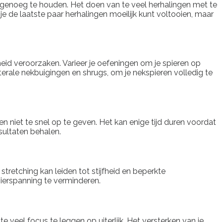
og genoeg te houden. Het doen van te veel herhalingen met te
je de laatste paar herhalingen moeilijk kunt voltooien, maar
heid veroorzaken. Varieer je oefeningen om je spieren op
aterale nekbuigingen en shrugs, om je nekspieren volledig te
n niet te snel op te geven. Het kan enige tijd duren voordat
esultaten behalen.
 stretching kan leiden tot stijfheid en beperkte
spierspanning te verminderen.
e veel focus te leggen op uiterlijk. Het versterken van je