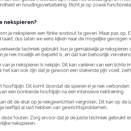
ndheid en houdingsverbetering. Richt je op zowel functionele
je nekspieren?
 om je nekspieren een flinke workout te geven. Maar pas op. Er z
rd raakt, dus laten we eens kijken naar de mogelijke gevolgen 
 verkeerde techniek gebruikt, kun je gemakkelijk je nekspieren 
n je nek moeilijk en beperkt is, en dat kan behoorlijk vervelend 
n je nekspieren is nekpijn. Dit kan variëren van een lichte irr
 het kan ook zijn dat je gewoon een stekende pijn voelt, zelfs 
n tot hoofdpijn. Dit komt doordat de spieren in je nek verbond
n van een bonkende hoofdpijn na een intensieve nektraining.
kan dit de druk op je nekgewrichten vergroten. Dit kan op de l
onge leeftijd al last hebben van gewrichtsproblemen.
 deze fouten. Zorg ervoor dat je de juiste techniek gebruikt en
nlijke nekspieren.