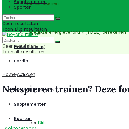
Supplementen
BMI berekenen
Sporten
BMR berekenen
Geen resultaten
Toon alle resultaten
Dagelijkse energieverbruik (TDEE) berekenen
Geen resultaten
Krachttraining
Toon alle resultaten
Cardio
Home
Artikelen
Voeding
Nekspieren trainen? Deze fo
Menselijk lichaam
Supplementen
Sporten
door
Dirk
12 oktober 2024