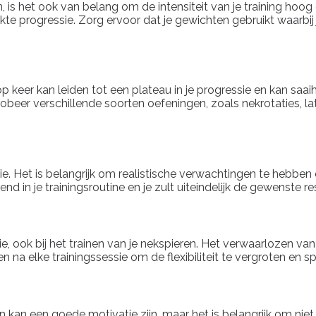
n, is het ook van belang om de intensiteit van je training ho
kte progressie. Zorg ervoor dat je gewichten gebruikt waarbij 
 keer kan leiden tot een plateau in je progressie en kan saai
Probeer verschillende soorten oefeningen, zoals nekrotaties, l
e. Het is belangrijk om realistische verwachtingen te hebben e
end in je trainingsroutine en je zult uiteindelijk de gewenste r
ie, ook bij het trainen van je nekspieren. Het verwaarlozen van
n na elke trainingssessie om de flexibiliteit te vergroten en 
 kan een goede motivatie zijn, maar het is belangrijk om niet t