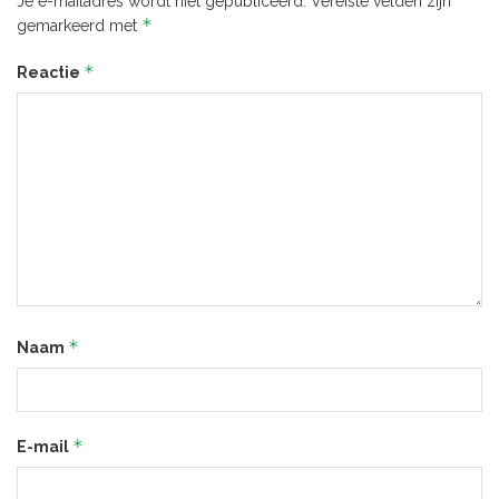
Je e-mailadres wordt niet gepubliceerd.
Vereiste velden zijn
*
gemarkeerd met
*
Reactie
*
Naam
*
E-mail