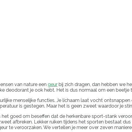
 mensen van nature een
geur
bij zich dragen, dan hebben we het
deodorant je ook hebt. Het is dus normaal om een ​​beetje te 
uurlijke menselijke functies. Je lichaam laat vocht ontsnappe
eratuur is gestegen. Maar het is geen zweet waardoor je stink
l is het goed om beseffen dat de herkenbare sport-stank ver
weet afbreken. Lekker ruiken tijdens het sporten bestaat dus 
 te veroorzaken. We vertellen je meer over zeven manieren o