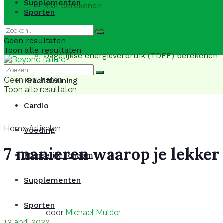
Supplementen
BMI berekenen
Sporten
BMR berekenen
Geen resultaten
Toon alle resultaten
Dagelijkse energieverbruik (TDEE) berekenen
Geen resultaten
Krachttraining
Toon alle resultaten
Cardio
Home
Artikelen
Voeding
7 manieren waarop je lekker
Menselijk lichaam
Supplementen
Sporten
door
Michael Mulder
13 april 2022