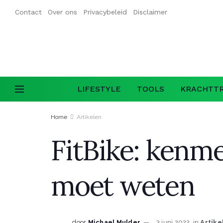
Contact
Over ons
Privacybeleid
Disclaimer
LIFESTYLE
TOOLS
KRACHTTR
Home
Artikelen
FitBike: kenme
moet weten
door
Michael Mulder
3 juni 2022
in
Artike