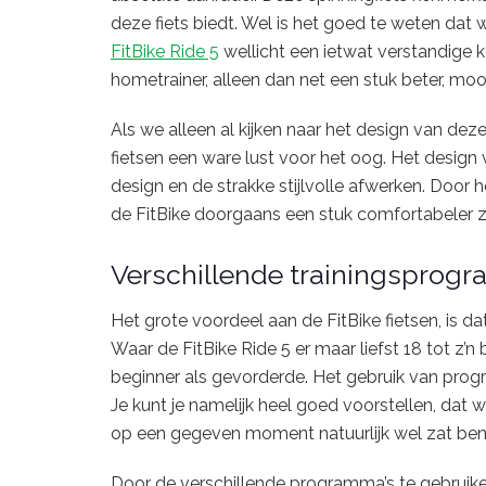
deze fiets biedt. Wel is het goed te weten dat
FitBike Ride 5
wellicht een ietwat verstandige ke
hometrainer, alleen dan net een stuk beter, mo
Als we alleen al kijken naar het design van deze 
fietsen een ware lust voor het oog. Het design
design en de strakke stijlvolle afwerken. Door 
de FitBike doorgaans een stuk comfortabeler zi
Verschillende trainingsprog
Het grote voordeel aan de FitBike fietsen, is d
Waar de FitBike Ride 5 er maar liefst 18 tot z’n
beginner als gevorderde. Het gebruik van prog
Je kunt je namelijk heel goed voorstellen, dat wa
op een gegeven moment natuurlijk wel zat ben
Door de verschillende programma’s te gebruiken