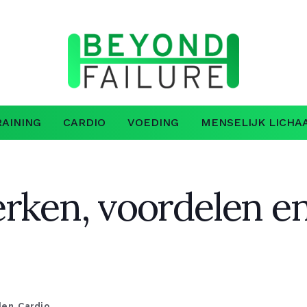
AINING
CARDIO
VOEDING
MENSELIJK LICHA
rken, voordelen en 
len
,
Cardio