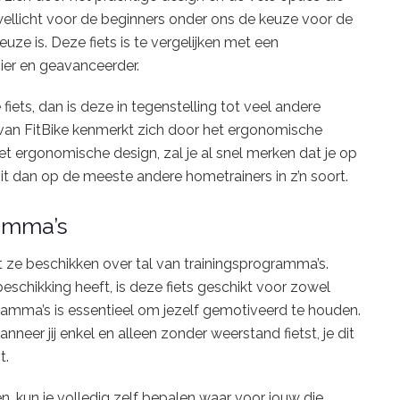
 wellicht voor de beginners onder ons de keuze voor de
uze is. Deze fiets is te vergelijken met een
oier en geavanceerder.
fiets, dan is deze in tegenstelling tot veel andere
 van FitBike kenmerkt zich door het ergonomische
het ergonomische design, zal je al snel merken dat je op
t dan op de meeste andere hometrainers in z’n soort.
ramma’s
at ze beschikken over tal van trainingsprogramma’s.
 beschikking heeft, is deze fiets geschikt voor zowel
ramma’s is essentieel om jezelf gemotiveerd te houden.
nneer jij enkel en alleen zonder weerstand fietst, je dit
t.
, kun je volledig zelf bepalen waar voor jouw die