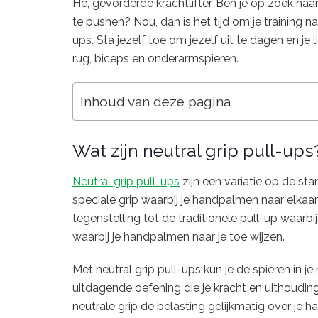
Hé, gevorderde krachtlifter. Ben je op zoek naa
te pushen? Nou, dan is het tijd om je training na
ups. Sta jezelf toe om jezelf uit te dagen en je 
rug, biceps en onderarmspieren.
Inhoud van deze pagina
Wat zijn neutral grip pull-ups
Neutral grip pull-ups
zijn een variatie op de sta
speciale grip waarbij je handpalmen naar elkaar t
tegenstelling tot de traditionele pull-up waarb
waarbij je handpalmen naar je toe wijzen.
Met neutral grip pull-ups kun je de spieren in j
uitdagende oefening die je kracht en uithoudi
neutrale grip de belasting gelijkmatig over je 