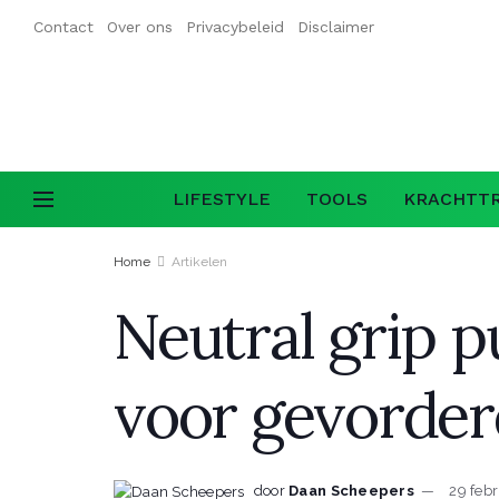
Contact
Over ons
Privacybeleid
Disclaimer
LIFESTYLE
TOOLS
KRACHTTR
Home
Artikelen
Neutral grip p
voor gevorde
door
Daan Scheepers
29 feb