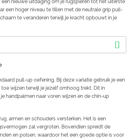
r een nieuwe uitdaging om je rugspieren tot het uiterste
ar een hoger niveau te tillen met de neutrale grip pull-
lichaam te veranderen terwijl je kracht opbouwt in je
?
ndaard pull-up oefening. Bij deze variatie gebruik je een
oe wijzen terwijl je jezelf omhoog trekt. Dit in
ij je handpalmen naar voren wijzen en de chin-up
e rug, armen en schouders versterken. Het is een
ngsvermogen zal vergroten. Bovendien spreidt de
handen en polsen, waardoor het een goede optie is voor