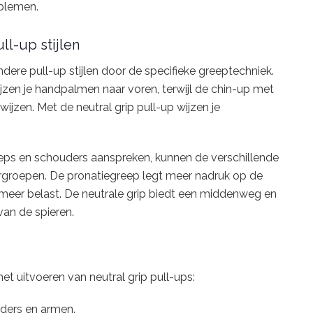
blemen.
ll-up stijlen
dere pull-up stijlen door de specifieke greeptechniek.
ijzen je handpalmen naar voren, terwijl de chin-up met
ijzen. Met de neutral grip pull-up wijzen je
iceps en schouders aanspreken, kunnen de verschillende
rgroepen. De pronatiegreep legt meer nadruk op de
s meer belast. De neutrale grip biedt een middenweg en
an de spieren.
et uitvoeren van neutral grip pull-ups:
uders en armen.