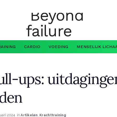
AINING
CARDIO
VOEDING
MENSELIJK LICHA
ull-ups: uitdaginge
rden
ruari 2024
in
Artikelen
,
Krachttraining