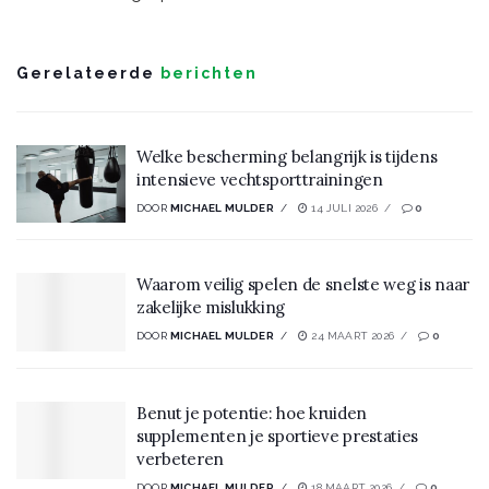
Gerelateerde
berichten
Welke bescherming belangrijk is tijdens
intensieve vechtsporttrainingen
DOOR
MICHAEL MULDER
14 JULI 2026
0
Waarom veilig spelen de snelste weg is naar
zakelijke mislukking
DOOR
MICHAEL MULDER
24 MAART 2026
0
Benut je potentie: hoe kruiden
supplementen je sportieve prestaties
verbeteren
DOOR
MICHAEL MULDER
18 MAART 2026
0