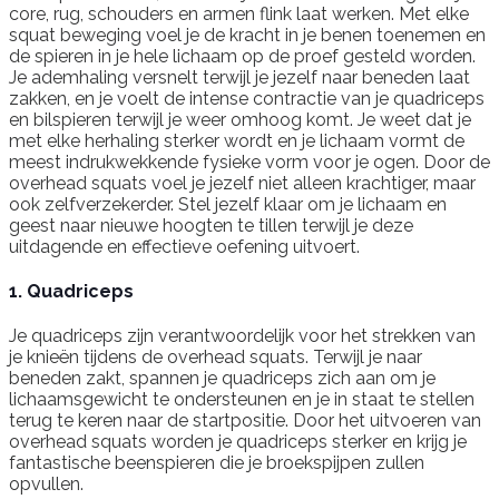
core, rug, schouders en armen flink laat werken. Met elke
squat beweging voel je de kracht in je benen toenemen en
de spieren in je hele lichaam op de proef gesteld worden.
Je ademhaling versnelt terwijl je jezelf naar beneden laat
zakken, en je voelt de intense contractie van je quadriceps
en bilspieren terwijl je weer omhoog komt. Je weet dat je
met elke herhaling sterker wordt en je lichaam vormt de
meest indrukwekkende fysieke vorm voor je ogen. Door de
overhead squats voel je jezelf niet alleen krachtiger, maar
ook zelfverzekerder. Stel jezelf klaar om je lichaam en
geest naar nieuwe hoogten te tillen terwijl je deze
uitdagende en effectieve oefening uitvoert.
1. Quadriceps
Je quadriceps zijn verantwoordelijk voor het strekken van
je knieën tijdens de overhead squats. Terwijl je naar
beneden zakt, spannen je quadriceps zich aan om je
lichaamsgewicht te ondersteunen en je in staat te stellen
terug te keren naar de startpositie. Door het uitvoeren van
overhead squats worden je quadriceps sterker en krijg je
fantastische beenspieren die je broekspijpen zullen
opvullen.