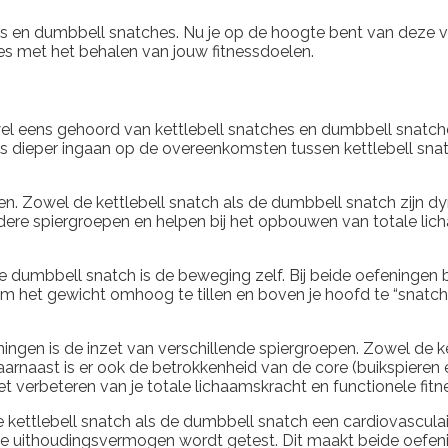
tches en dumbbell snatches. Nu je op de hoogte bent van deze
ces met het behalen van jouw fitnessdoelen.
jk wel eens gehoord van kettlebell snatches en dumbbell sna
 eens dieper ingaan op de overeenkomsten tussen kettlebell 
gen. Zowel de kettlebell snatch als de dumbbell snatch zijn d
rdere spiergroepen en helpen bij het opbouwen van totale lic
dumbbell snatch is de beweging zelf. Bij beide oefeningen b
m het gewicht omhoog te tillen en boven je hoofd te “snatc
gen is de inzet van verschillende spiergroepen. Zowel de ke
rnaast is er ook de betrokkenheid van de core (buikspieren en
 verbeteren van je totale lichaamskracht en functionele fitn
e kettlebell snatch als de dumbbell snatch een cardiovascul
je uithoudingsvermogen wordt getest. Dit maakt beide oefeni