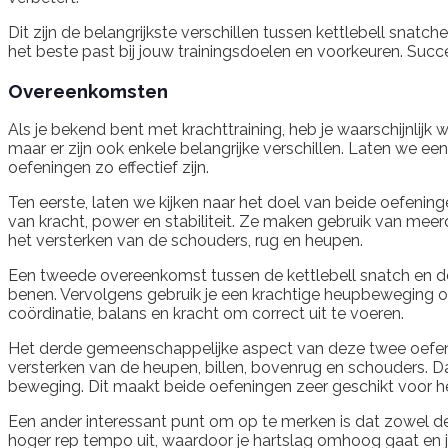
Dit zijn de belangrijkste verschillen tussen kettlebell sna
het beste past bij jouw trainingsdoelen en voorkeuren. Suc
Overeenkomsten
Als je bekend bent met krachttraining, heb je waarschijnli
maar er zijn ook enkele belangrijke verschillen. Laten we
oefeningen zo effectief zijn.
Ten eerste, laten we kijken naar het doel van beide oefenin
van kracht, power en stabiliteit. Ze maken gebruik van mee
het versterken van de schouders, rug en heupen.
Een tweede overeenkomst tussen de kettlebell snatch en de 
benen. Vervolgens gebruik je een krachtige heupbeweging o
coördinatie, balans en kracht om correct uit te voeren.
Het derde gemeenschappelijke aspect van deze twee oefenin
versterken van de heupen, billen, bovenrug en schouders. Daa
beweging. Dit maakt beide oefeningen zeer geschikt voor het
Een ander interessant punt om op te merken is dat zowel d
hoger rep tempo uit, waardoor je hartslag omhoog gaat en 