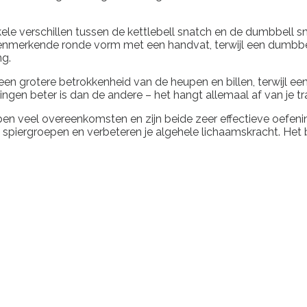
ele verschillen tussen de kettlebell snatch en de dumbbell s
kenmerkende ronde vorm met een handvat, terwijl een dumbbel
ng.
t een grotere betrokkenheid van de heupen en billen, terwijl
ngen beter is dan de andere – het hangt allemaal af van je tr
en veel overeenkomsten en zijn beide zeer effectieve oefening
ergroepen en verbeteren je algehele lichaamskracht. Het bela