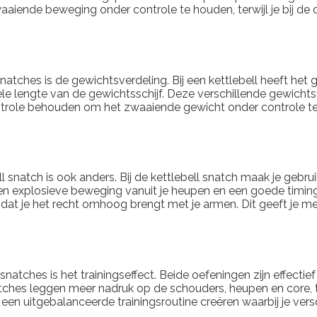
iende beweging onder controle te houden, terwijl je bij de du
tches is de gewichtsverdeling. Bij een kettlebell heeft het gr
e lengte van de gewichtsschijf. Deze verschillende gewichtsve
ontrole behouden om het zwaaiende gewicht onder controle te 
l snatch is ook anders. Bij de kettlebell snatch maak je g
een explosieve beweging vanuit je heupen en een goede timin
t je het recht omhoog brengt met je armen. Dit geeft je meer
atches is het trainingseffect. Beide oefeningen zijn effectief v
tches leggen meer nadruk op de schouders, heupen en core, t
een uitgebalanceerde trainingsroutine creëren waarbij je vers