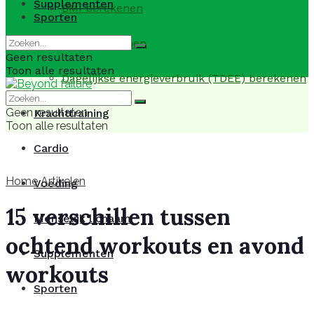
Supplementen
BMI berekenen
Sporten
BMR berekenen
Geen resultaten
Toon alle resultaten
Dagelijkse energieverbruik (TDEE) berekenen
Geen resultaten
Krachttraining
Toon alle resultaten
Cardio
Home
Artikelen
Voeding
15 verschillen tussen
Menselijk lichaam
ochtend workouts en avond
Supplementen
workouts
Sporten