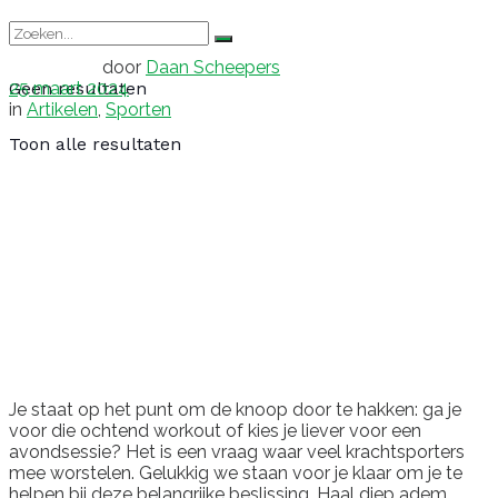
door
Daan Scheepers
25 maart 2024
Geen resultaten
in
Artikelen
,
Sporten
Toon alle resultaten
Je staat op het punt om de knoop door te hakken: ga je
voor die ochtend workout of kies je liever voor een
avondsessie? Het is een vraag waar veel krachtsporters
mee worstelen. Gelukkig we staan voor je klaar om je te
helpen bij deze belangrijke beslissing. Haal diep adem,