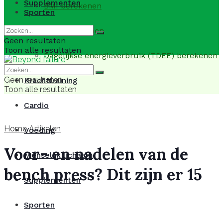
Supplementen
BMI berekenen
Sporten
BMR berekenen
Geen resultaten
Toon alle resultaten
Dagelijkse energieverbruik (TDEE) berekenen
Geen resultaten
Krachttraining
Toon alle resultaten
Cardio
Home
Artikelen
Voeding
Voor- en nadelen van de
Menselijk lichaam
bench press? Dit zijn er 15
Supplementen
Sporten