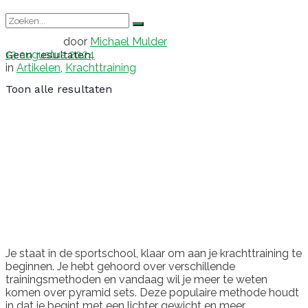
door
Michael Mulder
13 augustus 2024
Geen resultaten
in
Artikelen
,
Krachttraining
Toon alle resultaten
Je staat in de sportschool, klaar om aan je krachttraining te
beginnen. Je hebt gehoord over verschillende
trainingsmethoden en vandaag wil je meer te weten
komen over pyramid sets. Deze populaire methode houdt
in dat je begint met een lichter gewicht en meer