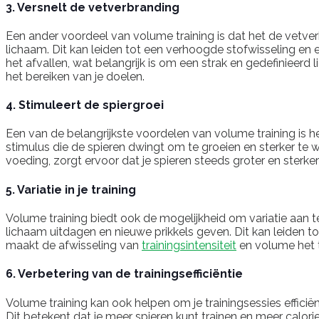
3. Versnelt de vetverbranding
Een ander voordeel van volume training is dat het de vetver
lichaam. Dit kan leiden tot een verhoogde stofwisseling en 
het afvallen, wat belangrijk is om een strak en gedefinieerd l
het bereiken van je doelen.
4. Stimuleert de spiergroei
Een van de belangrijkste voordelen van volume training is he
stimulus die de spieren dwingt om te groeien en sterker te
voeding, zorgt ervoor dat je spieren steeds groter en sterk
5. Variatie in je training
Volume training biedt ook de mogelijkheid om variatie aan te
lichaam uitdagen en nieuwe prikkels geven. Dit kan leiden t
maakt de afwisseling van
trainingsintensiteit
en volume het t
6. Verbetering van de trainingsefficiëntie
Volume training kan ook helpen om je trainingsessies efficië
Dit betekent dat je meer spieren kunt trainen en meer calor