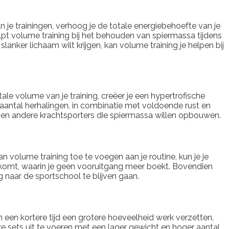
je trainingen, verhoog je de totale energiebehoefte van je
lpt volume training bij het behouden van spiermassa tijdens
slanker lichaam wilt krijgen, kan volume training je helpen bij
ale volume van je training, creëer je een hypertrofische
aantal herhalingen, in combinatie met voldoende rust en
s en andere krachtsporters die spiermassa willen opbouwen.
n volume training toe te voegen aan je routine, kun je je
htkomt, waarin je geen vooruitgang meer boekt. Bovendien
 naar de sportschool te blijven gaan.
n een kortere tijd een grotere hoeveelheid werk verzetten.
re sets uit te voeren met een lager gewicht en hoger aantal