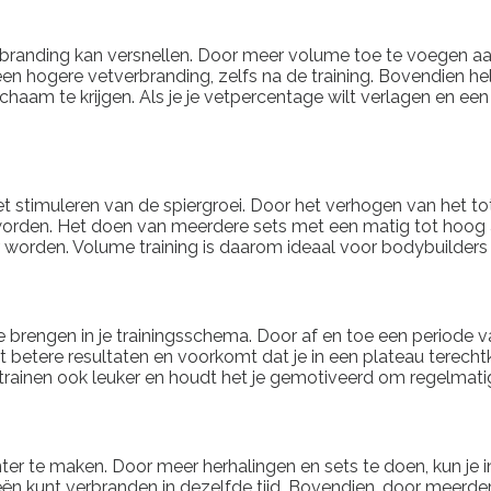
branding kan versnellen. Door meer volume toe te voegen aan 
een hogere vetverbranding, zelfs na de training. Bovendien he
ichaam te krijgen. Als je je vetpercentage wilt verlagen en een 
t stimuleren van de spiergroei. Door het verhogen van het tot
 worden. Het doen van meerdere sets met een matig tot hoog 
er worden. Volume training is daarom ideaal voor bodybuilder
 brengen in je trainingsschema. Door af en toe een periode va
ot betere resultaten en voorkomt dat je in een plateau terec
rainen ook leuker en houdt het je gemotiveerd om regelmatig
nter te maken. Door meer herhalingen en sets te doen, kun je i
ieën kunt verbranden in dezelfde tijd. Bovendien, door meerde