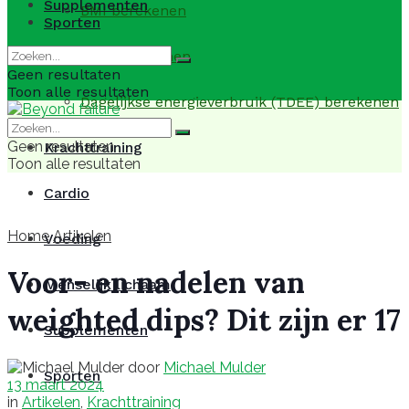
Supplementen
BMI berekenen
Sporten
BMR berekenen
Geen resultaten
Toon alle resultaten
Dagelijkse energieverbruik (TDEE) berekenen
Geen resultaten
Krachttraining
Toon alle resultaten
Cardio
Home
Artikelen
Voeding
Voor- en nadelen van
Menselijk lichaam
weighted dips? Dit zijn er 17
Supplementen
door
Michael Mulder
Sporten
13 maart 2024
in
Artikelen
,
Krachttraining