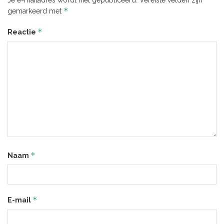
Je e-mailadres wordt niet gepubliceerd.
Vereiste velden zijn
*
gemarkeerd met
*
Reactie
*
Naam
*
E-mail