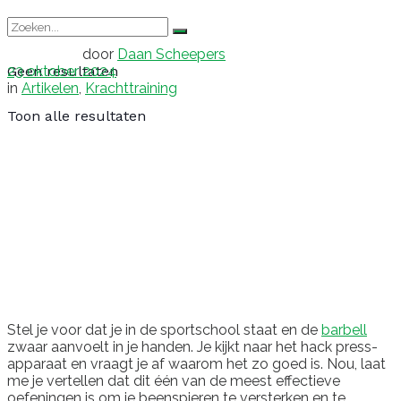
door
Daan Scheepers
23 oktober 2024
Geen resultaten
in
Artikelen
,
Krachttraining
Toon alle resultaten
Stel je voor dat je in de sportschool staat en de
barbell
zwaar aanvoelt in je handen. Je kijkt naar het hack press-
apparaat en vraagt je af waarom het zo goed is. Nou, laat
me je vertellen dat dit één van de meest effectieve
oefeningen is om je beenspieren te versterken en te