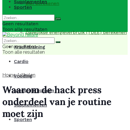
Supplementen
BMI berekenen
Sporten
BMR berekenen
Geen resultaten
Toon alle resultaten
Dagelijkse energieverbruik (TDEE) berekenen
Geen resultaten
Krachttraining
Toon alle resultaten
Cardio
Home
Artikelen
Voeding
Waarom de hack press
Menselijk lichaam
onderdeel van je routine
Supplementen
moet zijn
Sporten