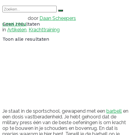
door
Daan Scheepers
1 mei 2024
Geen resultaten
in
Artikelen
,
Krachttraining
Toon alle resultaten
Je staat in de sportschool, gewapend met een
barbell
en
een dosis vastberadenheid. Je hebt gehoord dat de
military press één van de beste oefeningen is om kracht
op te bouwen in je schouders en bovenrug. En dat is
precies waarom je hier bent. Terwijl je de barbell op je