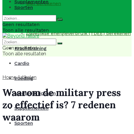
Supplementen
BMI berekenen
Sporten
BMR berekenen
Geen resultaten
Toon alle resultaten
Dagelijkse energieverbruik (TDEE) berekenen
Geen resultaten
Krachttraining
Toon alle resultaten
Cardio
Home
Artikelen
Voeding
Waarom de military press
Menselijk lichaam
zo effectief is? 7 redenen
Supplementen
waarom
Sporten