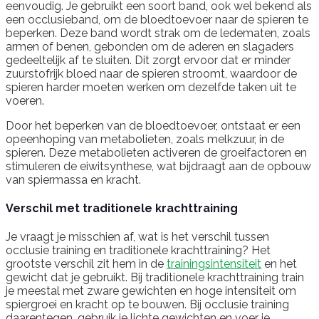
eenvoudig. Je gebruikt een soort band, ook wel bekend als
een occlusieband, om de bloedtoevoer naar de spieren te
beperken. Deze band wordt strak om de ledematen, zoals
armen of benen, gebonden om de aderen en slagaders
gedeeltelijk af te sluiten. Dit zorgt ervoor dat er minder
zuurstofrijk bloed naar de spieren stroomt, waardoor de
spieren harder moeten werken om dezelfde taken uit te
voeren.
Door het beperken van de bloedtoevoer, ontstaat er een
opeenhoping van metabolieten, zoals melkzuur, in de
spieren. Deze metabolieten activeren de groeifactoren en
stimuleren de eiwitsynthese, wat bijdraagt ​​aan de opbouw
van spiermassa en kracht.
Verschil met traditionele krachttraining
Je vraagt je misschien af, wat is het verschil tussen
occlusie training en traditionele krachttraining? Het
grootste verschil zit hem in de
trainingsintensiteit
en het
gewicht dat je gebruikt. Bij traditionele krachttraining train
je meestal met zware gewichten en hoge intensiteit om
spiergroei en kracht op te bouwen. Bij occlusie training
daarentegen, gebruik je lichte gewichten en voer je