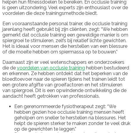
helpen hun fitnessdoelen te bereiken. En occlusie training
is geen uitzondering. Veel experts zijn enthousiast over de
voordelen die deze trainingsmethode biedt.
Een vooraanstaande personal trainer, die occlusie training
jarenlang heeft gebruikt bij zijn cliënten, zegt: “We hebben
gemerkt dat occlusie training een geweldige manier is om
spiergroei te stimuleren, zelfs bij relatief lichte gewichten.
Het is ideaal voor mensen die herstellen van een blessure
of die moeite hebben om spiermassa op te bouwen.”
Daarnaast zijn er veel wetenschappers en onderzoekers
die de
voordelen van occlusie training
hebben bestudeerd
en erkennen. Ze hebben ontdekt dat het beperken van de
bloedtoevoer naar de spieren tijdens het trainen leidt tot
een grotere afgifte van groeifactoren en het stimuleren
van spiergroei. Dit is een opwindende ontwikkeling die de
aandacht heeft getrokken van professionals.
Een gerenommeerde fysiotherapeut zegt: “We
hebben gezien hoe occlusie training mensen heeft
geholpen om sneller te herstellen na blessures. Het
helpt de spieren sterker te maken zonder te veel druk
op de gewrichten te leggen.”