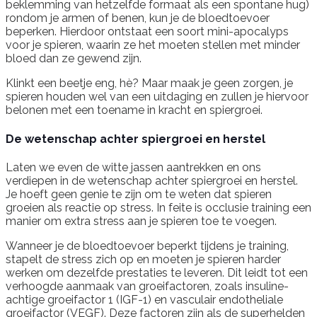
beklemming van hetzelfde formaat als een spontane hug)
rondom je armen of benen, kun je de bloedtoevoer
beperken. Hierdoor ontstaat een soort mini-apocalyps
voor je spieren, waarin ze het moeten stellen met minder
bloed dan ze gewend zijn.
Klinkt een beetje eng, hè? Maar maak je geen zorgen, je
spieren houden wel van een uitdaging en zullen je hiervoor
belonen met een toename in kracht en spiergroei.
De wetenschap achter spiergroei en herstel
Laten we even de witte jassen aantrekken en ons
verdiepen in de wetenschap achter spiergroei en herstel.
Je hoeft geen genie te zijn om te weten dat spieren
groeien als reactie op stress. In feite is occlusie training een
manier om extra stress aan je spieren toe te voegen.
Wanneer je de bloedtoevoer beperkt tijdens je training,
stapelt de stress zich op en moeten je spieren harder
werken om dezelfde prestaties te leveren. Dit leidt tot een
verhoogde aanmaak van groeifactoren, zoals insuline-
achtige groeifactor 1 (IGF-1) en vasculair endotheliale
groeifactor (VEGF). Deze factoren zijn als de superhelden