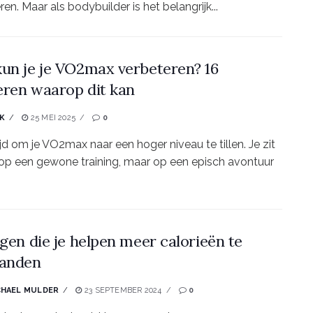
en. Maar als bodybuilder is het belangrijk...
un je je VO2max verbeteren? 16
ren waarop dit kan
RK
25 MEI 2025
0
tijd om je VO2max naar een hoger niveau te tillen. Je zit
 op een gewone training, maar op een episch avontuur
ngen die je helpen meer calorieën te
randen
CHAEL MULDER
23 SEPTEMBER 2024
0