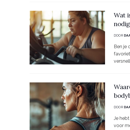
Wat i
nodig
DOOR
DA
Ben je 
favoriet
versnel
Waaro
bodyb
DOOR
DA
Je hebt
voor me