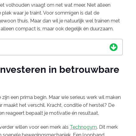
et volhouden vraagt om net wat meer. Niet alleen
e plek waar je traint. Voor sommigen is dat de
woon thuis. Maar dan wil je natuurlijk wel trainen met
t alleen compact is, maar ook degelijk én duurzaam.
investeren in betrouwbare
ijn een prima begin. Maar wie serieus werk wil maken
ur maakt het verschil. Kracht, conditie of herstel? De
 reageert bepaalt je motivatie én resultaat.
verder willen voor een merk als
Technogym
. Dit merk
en soepele bewegingsmechaniek. Een loopband,