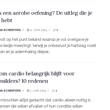
s een aerobe oefening? De uitleg die je
 hebt
AN SCHEEPERS
11 JUNI 2025
0
ooit op het punt beland waarop je vol overgave je
e liedje meezingt, terwijl je onbewust je hartslag voelt
len en je ademhaling dieper...
m cardio belangrijk blijft voor
uilders? 10 redenen
AN SCHEEPERS
2 JUNI 2025
0
 misschien altijd gedacht dat cardio alleen nuttig is
nsen die willen afvallen of hun conditie willen