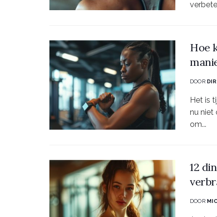
verbeter
Hoe k
manie
DOOR
DI
Het is 
nu niet
om...
12 di
verb
DOOR
MI