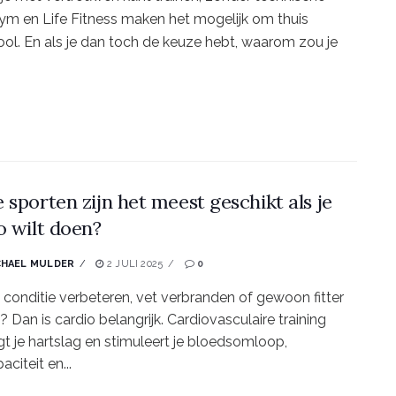
gym en Life Fitness maken het mogelijk om thuis
hool. En als je dan toch de keuze hebt, waarom zou je
 sporten zijn het meest geschikt als je
o wilt doen?
CHAEL MULDER
2 JULI 2025
0
je conditie verbeteren, vet verbranden of gewoon fitter
 Dan is cardio belangrijk. Cardiovasculaire training
t je hartslag en stimuleert je bloedsomloop,
citeit en...