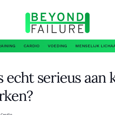
AINING
CARDIO
VOEDING
MENSELIJK LICHA
s echt serieus aan 
erken?
Cardio