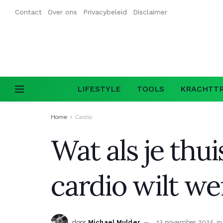
Contact
Over ons
Privacybeleid
Disclaimer
LIFESTYLE
TOOLS
KRACHTTR
Home
Cardio
Wat als je thui
cardio wilt w
door
Michael Mulder
12 november 2025
in