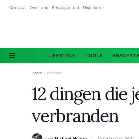
Contact
Over ons
Privacybeleid
Disclaimer
LIFESTYLE
TOOLS
KRACHTTR
Home
Artikelen
12 dingen die 
verbranden
door
Michael Mulder
23 september 2024
i