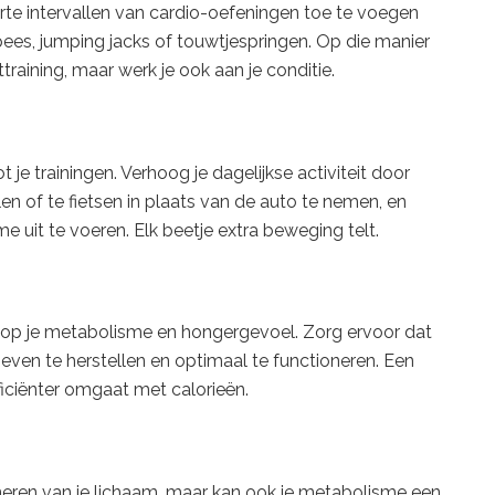
orte intervallen van cardio-oefeningen toe te voegen
ees, jumping jacks of touwtjespringen. Op die manier
ttraining, maar werk je ook aan je conditie.
 je trainingen. Verhoog je dagelijkse activiteit door
n of te fietsen in plaats van de auto te nemen, en
 uit te voeren. Elk beetje extra beweging telt.
 op je metabolisme en hongergevoel. Zorg ervoor dat
even te herstellen en optimaal te functioneren. Een
ficiënter omgaat met calorieën.
ioneren van je lichaam, maar kan ook je metabolisme een