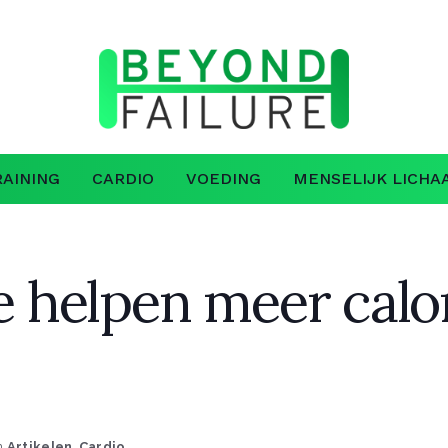
AINING
CARDIO
VOEDING
MENSELIJK LICHA
je helpen meer calo
n
Artikelen
,
Cardio