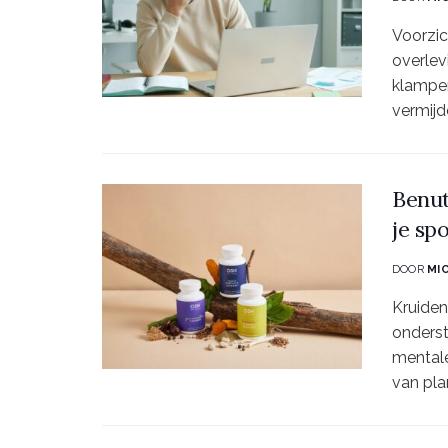
Voorzic
overlev
klampe
vermijd
Benut
je sp
DOOR
MI
Kruiden
onderst
mentale
van pla