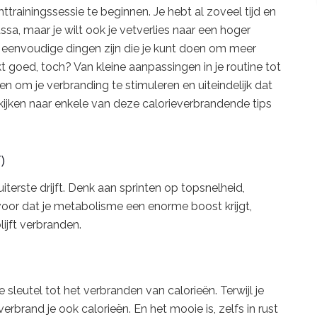
httrainingssessie te beginnen. Je hebt al zoveel tijd en
a, maar je wilt ook je vetverlies naar een hoger
ele eenvoudige dingen zijn die je kunt doen om meer
nkt goed, toch? Van kleine aanpassingen in je routine tot
en om je verbranding te stimuleren en uiteindelijk dat
kijken naar enkele van deze calorieverbrandende tips
)
 uiterste drijft. Denk aan sprinten op topsnelheid,
voor dat je metabolisme een enorme boost krijgt,
lijft verbranden.
 sleutel tot het verbranden van calorieën. Terwijl je
erbrand je ook calorieën. En het mooie is, zelfs in rust