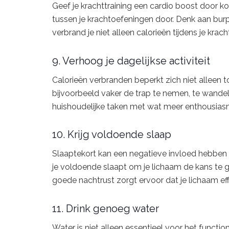
Geef je krachttraining een cardio boost door k
tussen je krachtoefeningen door. Denk aan burp
verbrand je niet alleen calorieën tijdens je krach
9. Verhoog je dagelijkse activiteit
Calorieën verbranden beperkt zich niet alleen tot
bijvoorbeeld vaker de trap te nemen, te wandele
huishoudelijke taken met wat meer enthousiasme
10. Krijg voldoende slaap
Slaaptekort kan een negatieve invloed hebben
je voldoende slaapt om je lichaam de kans te g
goede nachtrust zorgt ervoor dat je lichaam ef
11. Drink genoeg water
Water is niet alleen essentieel voor het funct