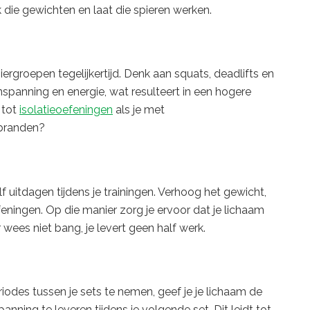
 die gewichten en laat die spieren werken.
groepen tegelijkertijd. Denk aan squats, deadlifts en
spanning en energie, wat resulteert in een hogere
 tot
isolatieoefeningen
als je met
branden?
 uitdagen tijdens je trainingen. Verhoog het gewicht,
feningen. Op die manier zorg je ervoor dat je lichaam
wees niet bang, je levert geen half werk.
eriodes tussen je sets te nemen, geef je je lichaam de
nning te leveren tijdens je volgende set. Dit leidt tot