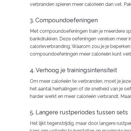
verbranden spieren meer calorieën dan vet. Pak
3. Compoundoefeningen
Met compoundoefeningen train je meerdere spier
bankdrukken. Deze oefeningen vereisen meer in
calorieverbranding. Waarom zou je je beperken
compoundoefeningen meer calorieën kunt ver
4. Verhoog je trainingsintensiteit
Om meer calorieën te verbranden, moet je jezelf
het aantal herhalingen of de snelheid van je oe
harder werkt en meer calorieën verbrandt. Maar 
5. Langere rustperiodes tussen sets
Het lijkt tegenstrijdig, maar door langere rustp
kans om volledig te herstellen en maximale inspa