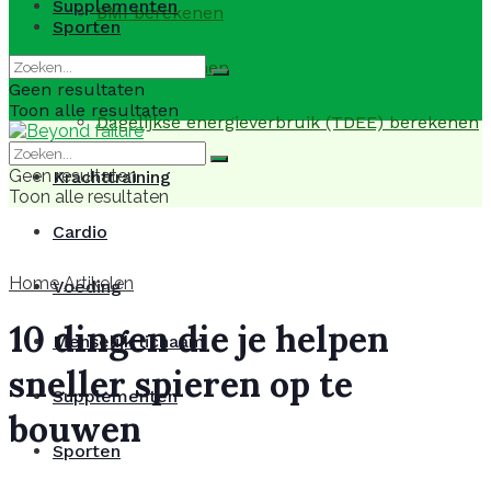
Supplementen
BMI berekenen
Sporten
BMR berekenen
Geen resultaten
Toon alle resultaten
Dagelijkse energieverbruik (TDEE) berekenen
Geen resultaten
Krachttraining
Toon alle resultaten
Cardio
Home
Artikelen
Voeding
10 dingen die je helpen
Menselijk lichaam
sneller spieren op te
Supplementen
bouwen
Sporten