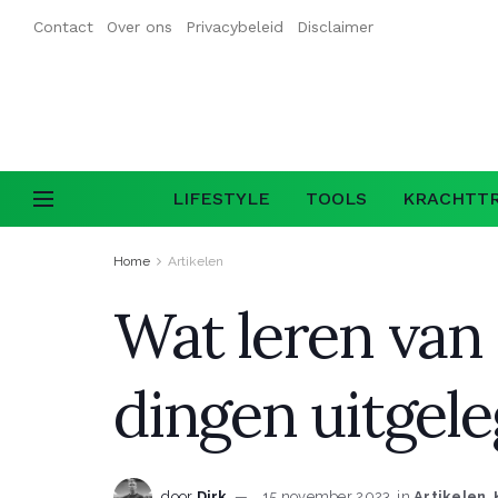
Contact
Over ons
Privacybeleid
Disclaimer
LIFESTYLE
TOOLS
KRACHTTR
Home
Artikelen
Wat leren van 
dingen uitgel
door
Dirk
15 november 2023
in
Artikelen
,