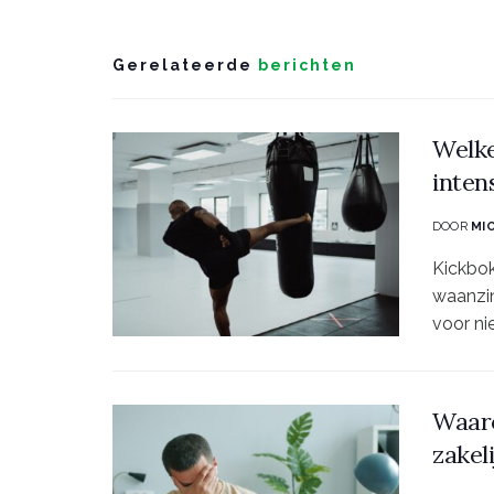
Gerelateerde
berichten
Welke
inten
DOOR
MI
Kickbok
waanzin
voor nie
Waaro
zakel