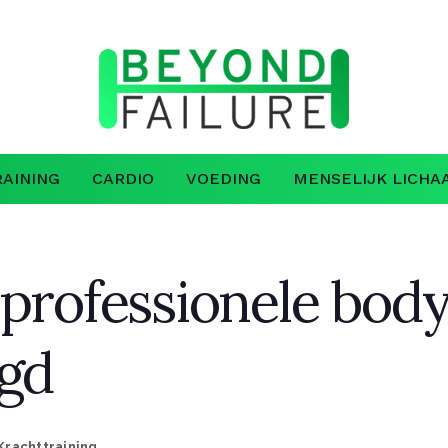
AINING
CARDIO
VOEDING
MENSELIJK LICHA
professionele body
egd
Krachttraining