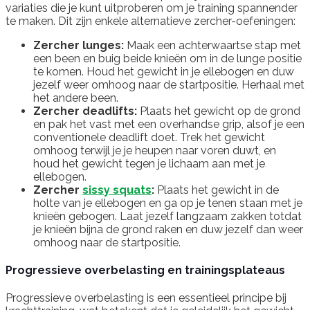
variaties die je kunt uitproberen om je training spannender
te maken. Dit zijn enkele alternatieve zercher-oefeningen:
Zercher lunges:
Maak een achterwaartse stap met
een been en buig beide knieën om in de lunge positie
te komen. Houd het gewicht in je ellebogen en duw
jezelf weer omhoog naar de startpositie. Herhaal met
het andere been.
Zercher deadlifts:
Plaats het gewicht op de grond
en pak het vast met een overhandse grip, alsof je een
conventionele deadlift doet. Trek het gewicht
omhoog terwijl je je heupen naar voren duwt, en
houd het gewicht tegen je lichaam aan met je
ellebogen.
Zercher
sissy squats
:
Plaats het gewicht in de
holte van je ellebogen en ga op je tenen staan met je
knieën gebogen. Laat jezelf langzaam zakken totdat
je knieën bijna de grond raken en duw jezelf dan weer
omhoog naar de startpositie.
Progressieve overbelasting en trainingsplateaus
Progressieve overbelasting is een essentieel principe bij