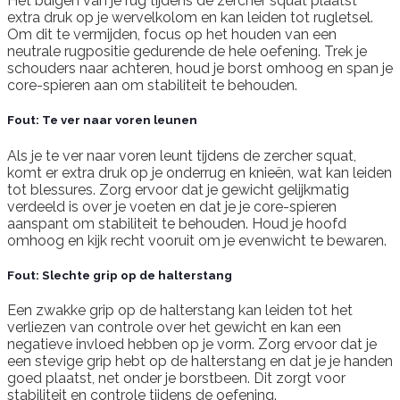
Het buigen van je rug tijdens de zercher squat plaatst
extra druk op je wervelkolom en kan leiden tot rugletsel.
Om dit te vermijden, focus op het houden van een
neutrale rugpositie gedurende de hele oefening. Trek je
schouders naar achteren, houd je borst omhoog en span je
core-spieren aan om stabiliteit te behouden.
Fout: Te ver naar voren leunen
Als je te ver naar voren leunt tijdens de zercher squat,
komt er extra druk op je onderrug en knieën, wat kan leiden
tot blessures. Zorg ervoor dat je gewicht gelijkmatig
verdeeld is over je voeten en dat je je core-spieren
aanspant om stabiliteit te behouden. Houd je hoofd
omhoog en kijk recht vooruit om je evenwicht te bewaren.
Fout: Slechte grip op de halterstang
Een zwakke grip op de halterstang kan leiden tot het
verliezen van controle over het gewicht en kan een
negatieve invloed hebben op je vorm. Zorg ervoor dat je
een stevige grip hebt op de halterstang en dat je je handen
goed plaatst, net onder je borstbeen. Dit zorgt voor
stabiliteit en controle tijdens de oefening.