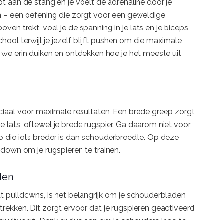
t aan de stang en je voelt de adrenaline door je
wn – een oefening die zorgt voor een geweldige
boven trekt, voel je de spanning in je lats en je biceps
chool terwijl je jezelf blijft pushen om die maximale
n we erin duiken en ontdekken hoe je het meeste uit
uciaal voor maximale resultaten. Een brede greep zorgt
je lats, oftewel je brede rugspier. Ga daarom niet voor
ep die iets breder is dan schouderbreedte. Op deze
ldown om je rugspieren te trainen.
den
at pulldowns, is het belangrijk om je schouderbladen
rekken. Dit zorgt ervoor dat je rugspieren geactiveerd