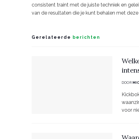
consistent traint met de juiste techniek en gele
van de resultaten die je kunt behalen met dez
Gerelateerde
berichten
Welke
inten
DOOR
MI
Kickbok
waanzin
voor nie
Waaro