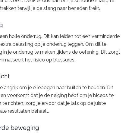
er uitvoert. Denk er dus aan om je schouders laag te
ekken terwijl je de stang naar beneden trekt.
ug
een holle onderrug. Dit kan leiden tot een verminderde
 extra belasting op je onderrug leggen. Om dit te
 in je onderrug te maken tijdens de oefening. Dit zorgt
nimaliseert het risico op blessures.
icht
belangrijk om je ellebogen naar buiten te houden. Dit
t en voorkomt dat je de neiging hebt om je biceps te
te richten, zorg je ervoor dat je lats op de juiste
le resultaten behaalt.
erde beweging