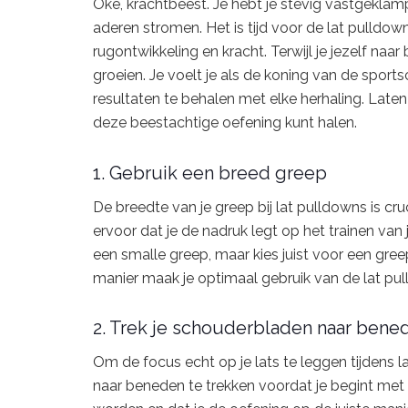
Oké, krachtbeest. Je hebt je stevig vastgeklamp
aderen stromen. Het is tijd voor de lat pulldo
rugontwikkeling en kracht. Terwijl je jezelf naar 
groeien. Je voelt je als de koning van de sports
resultaten te behalen met elke herhaling. Late
deze beestachtige oefening kunt halen.
1. Gebruik een breed greep
De breedte van je greep bij lat pulldowns is cr
ervoor dat je de nadruk legt op het trainen van 
een smalle greep, maar kies juist voor een gre
manier maak je optimaal gebruik van de lat pul
2. Trek je schouderbladen naar bene
Om de focus echt op je lats te leggen tijdens l
naar beneden te trekken voordat je begint met t