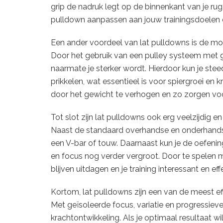
grip de nadruk legt op de binnenkant van je rug.
pulldown aanpassen aan jouw trainingsdoelen e
Een ander voordeel van lat pulldowns is de mo
Door het gebruik van een pulley systeem met g
naarmate je sterker wordt. Hierdoor kun je stee
prikkelen, wat essentieel is voor spiergroei en k
door het gewicht te verhogen en zo zorgen vo
Tot slot zijn lat pulldowns ook erg veelzijdig e
Naast de standaard overhandse en onderhandse 
een V-bar of touw. Daarnaast kun je de oefening
en focus nog verder vergroot. Door te spelen me
blijven uitdagen en je training interessant en ef
Kortom, lat pulldowns zijn een van de meest eff
Met geïsoleerde focus, variatie en progressiev
krachtontwikkeling. Als je optimaal resultaat wi