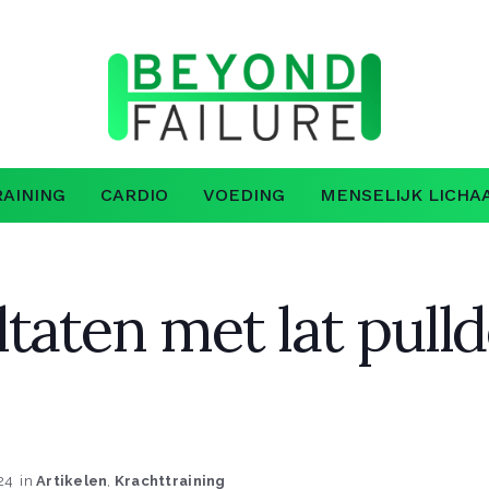
AINING
CARDIO
VOEDING
MENSELIJK LICHA
taten met lat pulld
24
in
Artikelen
,
Krachttraining