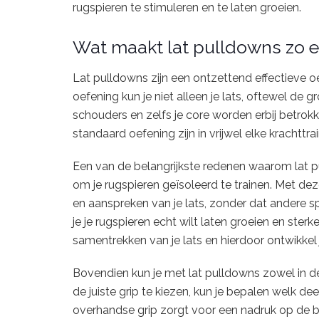
rugspieren te stimuleren en te laten groeien.
Wat maakt lat pulldowns zo ef
Lat pulldowns zijn een ontzettend effectieve o
oefening kun je niet alleen je lats, oftewel de g
schouders en zelfs je core worden erbij betrok
standaard oefening zijn in vrijwel elke krachttrai
Een van de belangrijkste redenen waarom lat pull
om je rugspieren geïsoleerd te trainen. Met dez
en aanspreken van je lats, zonder dat andere s
je je rugspieren echt wilt laten groeien en sterk
samentrekken van je lats en hierdoor ontwikkel 
Bovendien kun je met lat pulldowns zowel in de 
de juiste grip te kiezen, kun je bepalen welk de
overhandse grip zorgt voor een nadruk op de bu