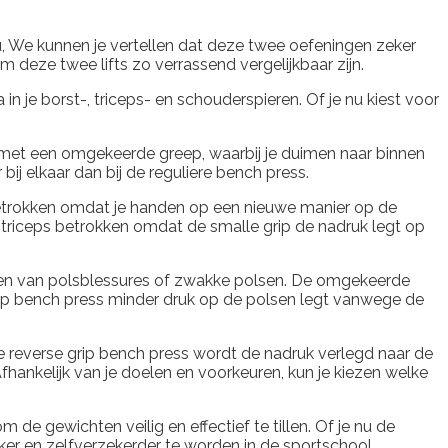
, We kunnen je vertellen dat deze twee oefeningen zeker
eze twee lifts zo verrassend vergelijkbaar zijn.
in je borst-, triceps- en schouderspieren. Of je nu kiest voor
t met een omgekeerde greep, waarbij je duimen naar binnen
bij elkaar dan bij de reguliere bench press.
s betrokken omdat je handen op een nieuwe manier op de
 triceps betrokken omdat de smalle grip de nadruk legt op
bben van polsblessures of zwakke polsen. De omgekeerde
e grip bench press minder druk op de polsen legt vanwege de
 de reverse grip bench press wordt de nadruk verlegd naar de
fhankelijk van je doelen en voorkeuren, kun je kiezen welke
 de gewichten veilig en effectief te tillen. Of je nu de
rker en zelfverzekerder te worden in de sportschool.