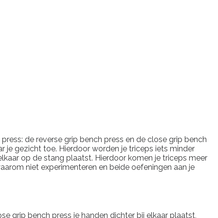
h press: de reverse grip bench press en de close grip bench
r je gezicht toe. Hierdoor worden je triceps iets minder
 elkaar op de stang plaatst. Hierdoor komen je triceps meer
s waarom niet experimenteren en beide oefeningen aan je
se grip bench press je handen dichter bij elkaar plaatst,