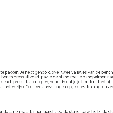
an te pakken. Je hebt gehoord over twee variaties van de benc
ip bench press uitvoert, pak je de stang met je handpalmen naa
p bench press daarentegen, houdt in dat je je handen dicht bij
rianten zijn effectieve aanvullingen op je borsttraining, du
ndpalmen naar binnen gericht op de stang, terwijl je bij de clo