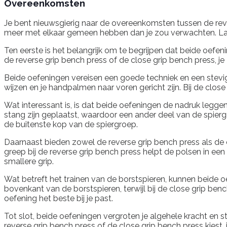
Overeenkomsten
Je bent nieuwsgierig naar de overeenkomsten tussen de reve
meer met elkaar gemeen hebben dan je zou verwachten. Late
Ten eerste is het belangrijk om te begrijpen dat beide oefeni
de reverse grip bench press of de close grip bench press, j
Beide oefeningen vereisen een goede techniek en een stevig
wijzen en je handpalmen naar voren gericht zijn. Bij de close
Wat interessant is, is dat beide oefeningen de nadruk legge
stang zijn geplaatst, waardoor een ander deel van de spier
de buitenste kop van de spiergroep.
Daarnaast bieden zowel de reverse grip bench press als d
greep bij de reverse grip bench press helpt de polsen in een
smallere grip.
Wat betreft het trainen van de borstspieren, kunnen beide o
bovenkant van de borstspieren, terwijl bij de close grip ben
oefening het beste bij je past.
Tot slot, beide oefeningen vergroten je algehele kracht en sta
reverse grip bench press of de close grip bench press kiest,