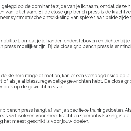
uk gelegd op de dominante zijde van je lichaam, omdat deze ha
n van je lichaam. Bij de close grip bench press is de krachtv
en meer symmetrische ontwikkeling van spieren aan beide zijden
biliteit, omdat je je handen ondersteboven en dichter bij je 
 press moeilijker zijn. Bij de close grip bench press is er mi
 de kleinere range of motion, kan er een verhoogd risico op 
t of als je al blessuregevoelige gewrichten hebt. De close gr
r druk op de gewrichten staat.
ip bench press hangt af van je specifieke trainingsdoelen. Als
eps wilt isoleren voor meer kracht en spierontwikkeling, is de
ng het meest geschikt is voor jouw doelen.