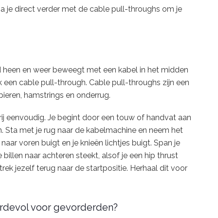
ga je direct verder met de cable pull-throughs om je
nd heen en weer beweegt met een kabel in het midden
 een cable pull-through. Cable pull-throughs zijn een
spieren, hamstrings en onderrug.
rij eenvoudig. Je begint door een touw of handvat aan
. Sta met je rug naar de kabelmachine en neem het
naar voren buigt en je knieën lichtjes buigt. Span je
 billen naar achteren steekt, alsof je een hip thrust
ek jezelf terug naar de startpositie. Herhaal dit voor
ardevol voor gevorderden?