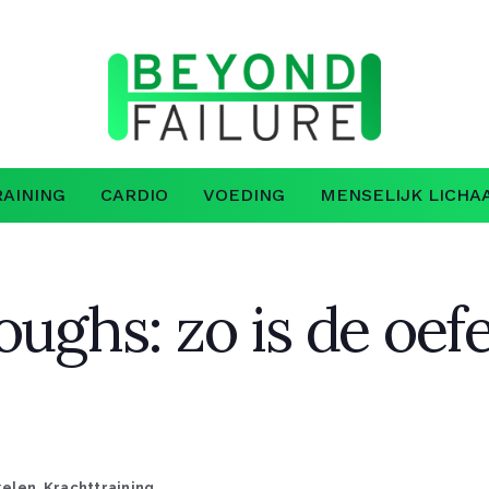
AINING
CARDIO
VOEDING
MENSELIJK LICHA
oughs: zo is de oef
kelen
,
Krachttraining