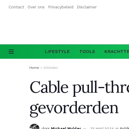
Contact
Over ons
Privacybeleid
Disclaimer
LIFESTYLE
TOOLS
KRACHTTR
Home
Artikelen
Cable pull-thr
gevorderden
door
Michael Mulder
22 april 2024
in
Arti