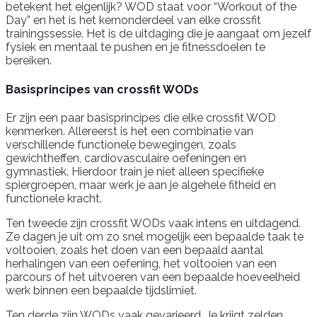
betekent het eigenlijk? WOD staat voor “Workout of the
Day” en het is het kernonderdeel van elke crossfit
trainingssessie. Het is de uitdaging die je aangaat om jezelf
fysiek en mentaal te pushen en je fitnessdoelen te
bereiken.
Basisprincipes van crossfit WODs
Er zijn een paar basisprincipes die elke crossfit WOD
kenmerken. Allereerst is het een combinatie van
verschillende functionele bewegingen, zoals
gewichtheffen, cardiovasculaire oefeningen en
gymnastiek. Hierdoor train je niet alleen specifieke
spiergroepen, maar werk je aan je algehele fitheid en
functionele kracht.
Ten tweede zijn crossfit WODs vaak intens en uitdagend.
Ze dagen je uit om zo snel mogelijk een bepaalde taak te
voltooien, zoals het doen van een bepaald aantal
herhalingen van een oefening, het voltooien van een
parcours of het uitvoeren van een bepaalde hoeveelheid
werk binnen een bepaalde tijdslimiet.
Ten derde zijn WODs vaak gevarieerd. Je krijgt zelden