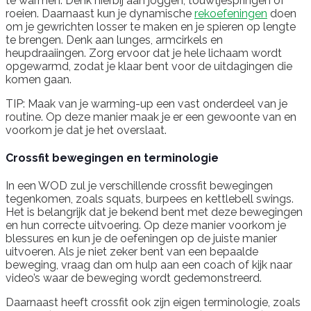
te warmen. Denk hierbij aan joggen, touwtjespringen of
roeien. Daarnaast kun je dynamische
rekoefeningen
doen
om je gewrichten losser te maken en je spieren op lengte
te brengen. Denk aan lunges, armcirkels en
heupdraaiingen. Zorg ervoor dat je hele lichaam wordt
opgewarmd, zodat je klaar bent voor de uitdagingen die
komen gaan.
TIP: Maak van je warming-up een vast onderdeel van je
routine. Op deze manier maak je er een gewoonte van en
voorkom je dat je het overslaat.
Crossfit bewegingen en terminologie
In een WOD zul je verschillende crossfit bewegingen
tegenkomen, zoals squats, burpees en kettlebell swings.
Het is belangrijk dat je bekend bent met deze bewegingen
en hun correcte uitvoering. Op deze manier voorkom je
blessures en kun je de oefeningen op de juiste manier
uitvoeren. Als je niet zeker bent van een bepaalde
beweging, vraag dan om hulp aan een coach of kijk naar
video’s waar de beweging wordt gedemonstreerd.
Daarnaast heeft crossfit ook zijn eigen terminologie, zoals