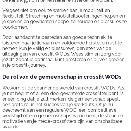
de kans krijgt om te herstellen en sterker te worden.
Vergeet niet om ook te werken aan je mobiliteit en
flexibiliteit. Stretching en mobiliteitsoefeningen helpen om
je spieren en gewrichten soepel te houden en blessures te
voorkomen.
Door aandacht te besteden aan goede techniek, te
luisteren naar je lichaam en voldoende herstel en rust te
nemen, kun je veilig en blessurevrij genieten van de
uitdagingen van crossfit WODs. Wees slim en zorg voor
jezelf, zodat je optimaal kunt presteren en blijven groeien
in je crossfit-journey.
De rol van de gemeenschap in crossfit WODs
Welkom bij de spannende wereld van crossfit WODs. Als
je net begint of al een doorgewinterde crossfitter bent, is
er één ding dat je zult merken: de gemeenschap speelt
een grote rol in het succes van je workouts. Of je nu
deelneemt aan een reguliere WOD, een competitieve
wedstrijd of een gemeenschapsevenement, de steun en
motivatie van je mede-crossfitters zijn van onschatbare
waarde.