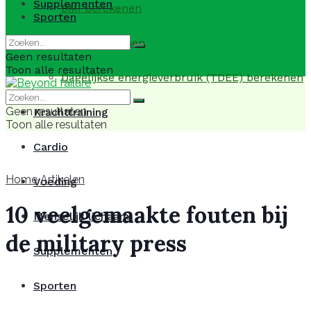
Supplementen
BMI berekenen
Sporten
BMR berekenen
Geen resultaten
Toon alle resultaten
Dagelijkse energieverbruik (TDEE) berekenen
Geen resultaten
Krachttraining
Toon alle resultaten
Cardio
Home
Artikelen
Voeding
10 veelgemaakte fouten bij
Menselijk lichaam
de military press
Supplementen
Sporten