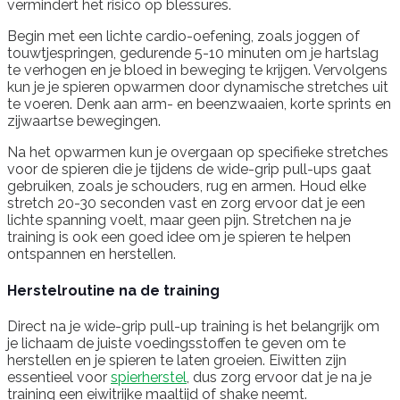
vermindert het risico op blessures.
Begin met een lichte cardio-oefening, zoals joggen of
touwtjespringen, gedurende 5-10 minuten om je hartslag
te verhogen en je bloed in beweging te krijgen. Vervolgens
kun je je spieren opwarmen door dynamische stretches uit
te voeren. Denk aan arm- en beenzwaaien, korte sprints en
zijwaartse bewegingen.
Na het opwarmen kun je overgaan op specifieke stretches
voor de spieren die je tijdens de wide-grip pull-ups gaat
gebruiken, zoals je schouders, rug en armen. Houd elke
stretch 20-30 seconden vast en zorg ervoor dat je een
lichte spanning voelt, maar geen pijn. Stretchen na je
training is ook een goed idee om je spieren te helpen
ontspannen en herstellen.
Herstelroutine na de training
Direct na je wide-grip pull-up training is het belangrijk om
je lichaam de juiste voedingsstoffen te geven om te
herstellen en je spieren te laten groeien. Eiwitten zijn
essentieel voor
spierherstel
, dus zorg ervoor dat je na je
training een eiwitrijke maaltijd of shake neemt.