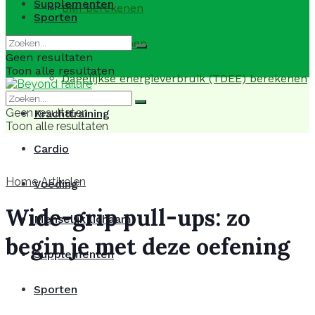
Supplementen
BMI berekenen
Sporten
BMR berekenen
Geen resultaten
Toon alle resultaten
Dagelijkse energieverbruik (TDEE) berekenen
Geen resultaten
Krachttraining
Toon alle resultaten
Cardio
Home
Artikelen
Voeding
Wide-grip pull-ups: zo
Menselijk lichaam
begin je met deze oefening
Supplementen
Sporten