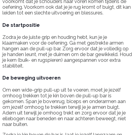
voorkomt dat je schouders naar voren komen tijdens de
oefening. Voorkom ook dat je je rug kromt of buigt, dit kan
leiden tot een slechte uitvoering en blessures.
De startpositie
Zodra je de juiste grip en houding hebt, kun je je
klaarmaken voor de oefening. Ga met gestrekte armen
hangen aan de pull-up bar. Zorg ervoor dat je volledig op
je handen leunt, met je duimen om de bar gewikkeld. Houd
je kern (buik- en rugspieren) aangespannen voor extra
stabiliteit.
De beweging uitvoeren
Om een wide-grip pull-up uit te voeren, moet je jezelf
omhoog trekken tot je kin boven de pull-up bar is
gekomen. Span je bovenrug, biceps en onderarmen aan
om jezelf omhoog te trekken terwijl je je armen buigt.
Adem uit terwijl je omhoog trekt en zorg ervoor dat je je
ellebogen naar beneden en naar achteren beweegt, niet
naar buiten.
Zodra je kin boven de bar is, laat je jezelf langzaam en