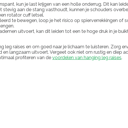
spant, kun je last krijgen van een holle onderrug. Dit kan leiden
iet stevig aan de stang vasthoudt, kunnen je schouders overbela
n rotator cuff letsel.
leerd te bewegen, loop je het risico op spierverrekkingen of s
rlengen.
demen uitvoert, kan dit leiden tot een te hoge druk in je buikho
ing leg raises en om goed naar je lichaam te luisteren. Zorg e
 en langzaam uitvoert. Vergeet ook niet om rustig en diep a
optimaal profiteren van de
voordelen van hanging leg raises
.