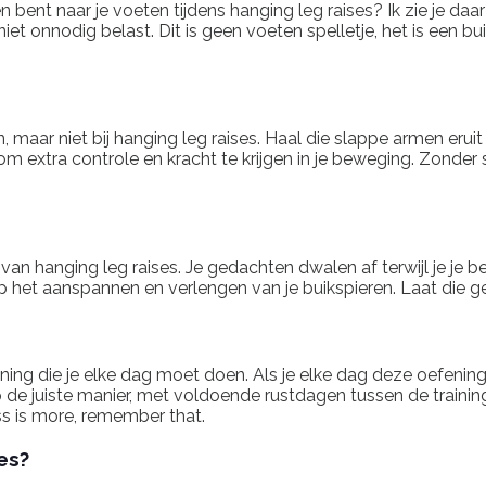
ken bent naar je voeten tijdens hanging leg raises? Ik zie je da
 niet onnodig belast. Dit is geen voeten spelletje, het is een b
en, maar niet bij hanging leg raises. Haal die slappe armen eru
om extra controle en kracht te krijgen in je beweging. Zonder 
eren van hanging leg raises. Je gedachten dwalen af terwijl je 
op het aanspannen en verlengen van je buikspieren. Laat die ge
ing die je elke dag moet doen. Als je elke dag deze oefening 
op de juiste manier, met voldoende rustdagen tussen de trainin
ess is more, remember that.
es?