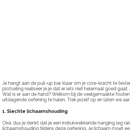
Je hangt aan de pull-up bar, klaar om je core-kracht te test
plotseling realiseer je je dat er iets niet helemaal goed gaa
Wat is er aan de hand? Welkom bij de veelgemaakte fouten bij
uitdagende oefening te halen. Trek jezelf op en laten we aa
1. Slechte lichaamshouding
Oké, dus je denkt dat je een indrukwekkende hanging leg r
lichaamshouding tijdens deze oefening. Je lichaam moet een