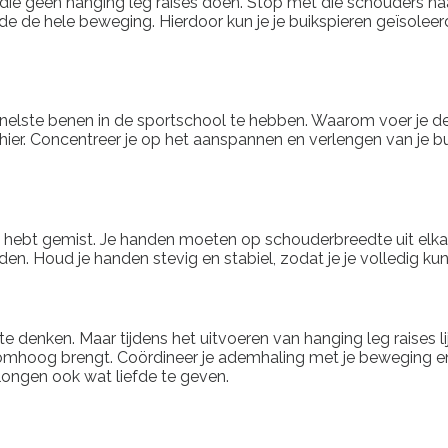
e geen hanging leg raises doen. Stop met die schouders naar 
de hele beweging. Hierdoor kun je je buikspieren geïsoleerd
 snelste benen in de sportschool te hebben. Waarom voer je d
ier. Concentreer je op het aanspannen en verlengen van je bui
aises hebt gemist. Je handen moeten op schouderbreedte uit el
jden. Houd je handen stevig en stabiel, zodat je je volledig k
e denken. Maar tijdens het uitvoeren van hanging leg raises l
omhoog brengt. Coördineer je ademhaling met je beweging en la
 longen ook wat liefde te geven.