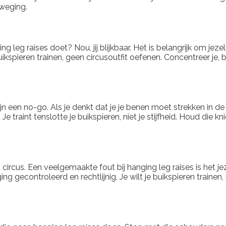
eweging.
g leg raises doet? Nou, jij blijkbaar. Het is belangrijk om jez
ikspieren trainen, geen circusoutfit oefenen. Concentreer je, 
n een no-go. Als je denkt dat je je benen moet strekken in de l
 Je traint tenslotte je buikspieren, niet je stijfheid. Houd die
ircus. Een veelgemaakte fout bij hanging leg raises is het jez
 gecontroleerd en rechtlijnig. Je wilt je buikspieren trainen,