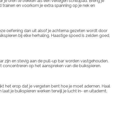
je oren te trekken als een verlegen schildpad. Breng je
 trainen en voorkom je extra spanning op je nek en
eze oefening dan uit alsof je achterna gezeten wordt door
kspieren bij elke herhaling. Haastige spoed is zelden goed,
kaar zijn en stevig aan de pull-up bar worden vastgehouden.
unt concentreren op het aanspreken van die buikspieren.
ijkt het erop dat je vergeten bent hoe je moet ademen. Haal
at je buikspieren werken terwijl je lucht in- en uitademt.