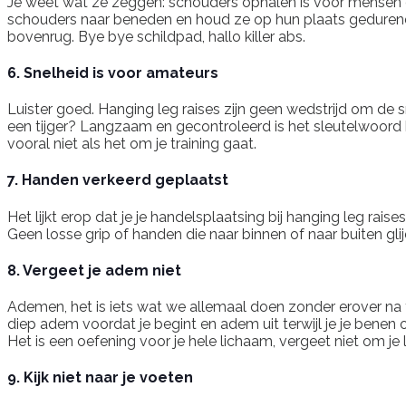
Je weet wat ze zeggen: schouders ophalen is voor mensen di
schouders naar beneden en houd ze op hun plaats gedurende 
bovenrug. Bye bye schildpad, hallo killer abs.
6. Snelheid is voor amateurs
Luister goed. Hanging leg raises zijn geen wedstrijd om de
een tijger? Langzaam en gecontroleerd is het sleutelwoord h
vooral niet als het om je training gaat.
7. Handen verkeerd geplaatst
Het lijkt erop dat je je handelsplaatsing bij hanging leg r
Geen losse grip of handen die naar binnen of naar buiten gli
8. Vergeet je adem niet
Ademen, het is iets wat we allemaal doen zonder erover na t
diep adem voordat je begint en adem uit terwijl je je benen 
Het is een oefening voor je hele lichaam, vergeet niet om je
9. Kijk niet naar je voeten