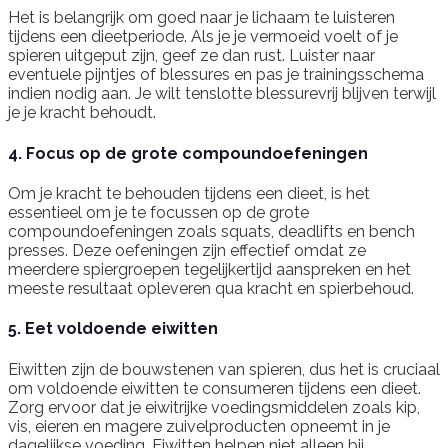
Het is belangrijk om goed naar je lichaam te luisteren
tijdens een dieetperiode. Als je je vermoeid voelt of je
spieren uitgeput zijn, geef ze dan rust. Luister naar
eventuele pijntjes of blessures en pas je trainingsschema
indien nodig aan. Je wilt tenslotte blessurevrij blijven terwijl
je je kracht behoudt.
4. Focus op de grote compoundoefeningen
Om je kracht te behouden tijdens een dieet, is het
essentieel om je te focussen op de grote
compoundoefeningen zoals squats, deadlifts en bench
presses. Deze oefeningen zijn effectief omdat ze
meerdere spiergroepen tegelijkertijd aanspreken en het
meeste resultaat opleveren qua kracht en spierbehoud.
5. Eet voldoende eiwitten
Eiwitten zijn de bouwstenen van spieren, dus het is cruciaal
om voldoende eiwitten te consumeren tijdens een dieet.
Zorg ervoor dat je eiwitrijke voedingsmiddelen zoals kip,
vis, eieren en magere zuivelproducten opneemt in je
dagelijkse voeding. Eiwitten helpen niet alleen bij