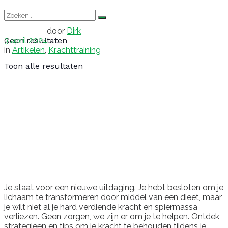
door
Dirk
3 april 2024
Geen resultaten
in
Artikelen
,
Krachttraining
Toon alle resultaten
Je staat voor een nieuwe uitdaging. Je hebt besloten om je
lichaam te transformeren door middel van een dieet, maar
je wilt niet al je hard verdiende kracht en spiermassa
verliezen. Geen zorgen, we zijn er om je te helpen. Ontdek
strategieën en tips om je kracht te behouden tijdens je