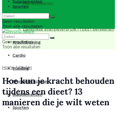
Supplementen
BMI berekenen
Sporten
BMR berekenen
Geen resultaten
Toon alle resultaten
Dagelijkse energieverbruik (TDEE) berekenen
Geen resultaten
Krachttraining
Toon alle resultaten
Cardio
Home
Artikelen
Voeding
Hoe kun je kracht behouden
Menselijk lichaam
tijdens een dieet? 13
Supplementen
manieren die je wilt weten
Sporten