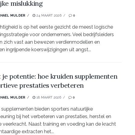
ijke mislukking
CHAEL MULDER
24 MAART 2026
0
htigheid is op het eerste gezicht de meest logische
ingsstrategie voor ondernemers. Veel bedrijfsleiders
n zich vast aan bewezen verdienmodellen en
en ingrijpende koerswijzigingen uit angst...
 je potentie: hoe kruiden supplementen
ortieve prestaties verbeteren
CHAEL MULDER
18 MAART 2026
0
 supplementen bieden sporters natuurlijke
euning bij het verbeteren van prestaties, herstel en
 veerkracht. Naast training en voeding kan de kracht
ntaardige extracten het...