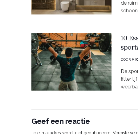
de ruim
schoon,
10 Ess
sport
DOOR
MI
De spor
fitter l
weerbar
Geef een reactie
Je e-mailadres wordt niet gepubliceerd.
Vereiste ve