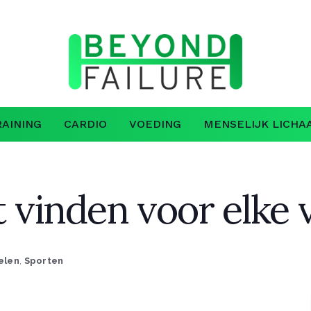
AINING
CARDIO
VOEDING
MENSELIJK LICHA
it vinden voor elke
elen
,
Sporten