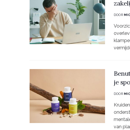
zakel
DOOR
MI
Voorzic
overlev
klampe
vermijd
Benut
je sp
DOOR
MI
Kruiden
onderst
mentale
van pla