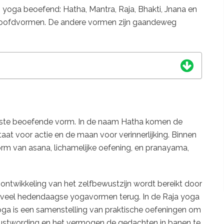
 yoga beoefend: Hatha, Mantra, Raja, Bhakti, Jnana en
e hoofdvormen. De andere vormen zijn gaandeweg
este beoefende vorm. In de naam Hatha komen de
t voor actie en de maan voor verinnerlijking. Binnen
m van asana, lichamelijke oefening, en pranayama,
ontwikkeling van het zelfbewustzijn wordt bereikt door
n veel hedendaagse yogavormen terug. In de Raja yoga
oga is een samenstelling van praktische oefeningen om
ustwording en het vermogen de gedachten in banen te