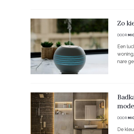
Zo ki
DOOR
MI
Een luc
woning,
nare geu
Badka
mode
DOOR
MI
De kleu