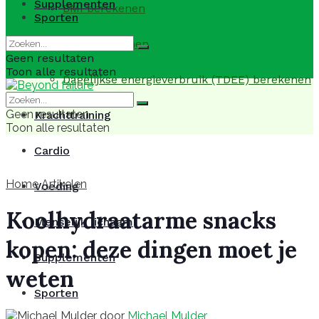
Supplementen
BMI berekenen
Sporten
BMR berekenen
Geen resultaten
Toon alle resultaten
Dagelijkse energieverbruik (TDEE) berekenen
Geen resultaten
Krachttraining
Toon alle resultaten
Cardio
Home
Artikelen
Voeding
Koolhydraatarme snacks
Menselijk lichaam
kopen: deze dingen moet je
Supplementen
weten
Sporten
door
Michael Mulder