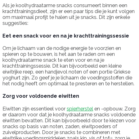
Als je koolhydraatarme snacks consumeert binnen een
krachttrainingsdieet, zijn er een paar tips die je kunt volgen
om maximaal profijt te halen uit je snacks. Dit zijn enkele
suggesties:
Eet een snack voor en na je krachttrainingssessie
Om je lichaam van de nodige energie te voorzien en
spieren op te bouwen, is het aan te raden om een
koolhydraatarme snack te eten voor en na je
krachttrainingssessie. Dit kan bijvoorbeeld een kleine
eiwitrijke reep, een handjevol noten of een portie Griekse
yoghurt zijn. Zo geef je je lichaam de voedingsstoffen die
het nodig heeft om optimaal te presteren en te herstellen.
Zorg voor voldoende eiwitten
Eiwitten zijn essentieel voor
spierherstel
en -opbouw. Zorg
er daarom voor dat je koolhydraatarme snacks voldoende
eiwitten bevatten. Dit kan bijvoorbeeld door te kiezen voor
snacks op basis van noten, zaden, eiwitpoeders of
zuivelproducten. Door je snacks te combineren met
eiwitrijke voedingsmiddelen zoals kip, vis of tofu, zorg je