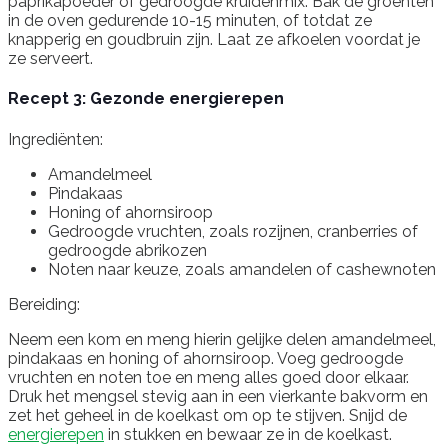
paprikapoeder of gedroogde kruidenmix. Bak de groenten
in de oven gedurende 10-15 minuten, of totdat ze
knapperig en goudbruin zijn. Laat ze afkoelen voordat je
ze serveert.
Recept 3: Gezonde energierepen
Ingrediënten:
Amandelmeel
Pindakaas
Honing of ahornsiroop
Gedroogde vruchten, zoals rozijnen, cranberries of
gedroogde abrikozen
Noten naar keuze, zoals amandelen of cashewnoten
Bereiding:
Neem een kom en meng hierin gelijke delen amandelmeel,
pindakaas en honing of ahornsiroop. Voeg gedroogde
vruchten en noten toe en meng alles goed door elkaar.
Druk het mengsel stevig aan in een vierkante bakvorm en
zet het geheel in de koelkast om op te stijven. Snijd de
energierepen
in stukken en bewaar ze in de koelkast.