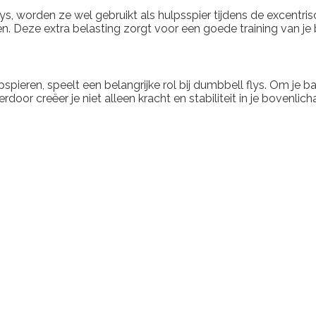
ys, worden ze wel gebruikt als hulpsspier tijdens de excentrisc
 Deze extra belasting zorgt voor een goede training van je b
upspieren, speelt een belangrijke rol bij dumbbell flys. Om je
door creëer je niet alleen kracht en stabiliteit in je bovenlic