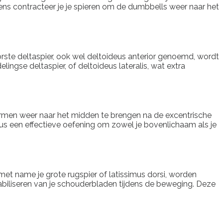
lgens contracteer je je spieren om de dumbbells weer naar het
orste deltaspier, ook wel deltoideus anterior genoemd, wordt
lingse deltaspier, of deltoideus lateralis, wat extra
e armen weer naar het midden te brengen na de excentrische
 dus een effectieve oefening om zowel je bovenlichaam als je
met name je grote rugspier of latissimus dorsi, worden
tabiliseren van je schouderbladen tijdens de beweging. Deze