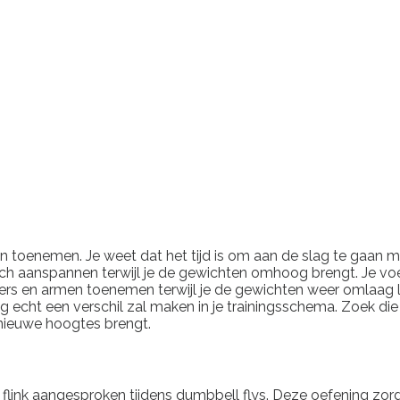
en toenemen. Je weet dat het tijd is om aan de slag te gaan met
 zich aanspannen terwijl je de gewichten omhoog brengt. Je v
ers en armen toenemen terwijl je de gewichten weer omlaag laa
g echt een verschil zal maken in je trainingsschema. Zoek di
 nieuwe hoogtes brengt.
flink aangesproken tijdens dumbbell flys. Deze oefening zorg