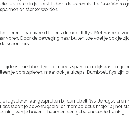
diepe stretch in je borst tijdens de excentrische fase. Vervo
spannen en sterker worden.
taspieren, geactiveerd tijdens dumbbell flys. Met name je vo
ar voren. Door de beweging naar buiten toe voel je ook je zijde
ede schouders.
nd tijdens dumbbell flys. Je triceps spant namelijk aan om j
leen je borstspieren, maar ook je triceps. Dumbbell flys zijn
je rugspieren aangesproken bij dumbbell flys. Je rugspieren, 
assisteert je bovenrugspier, of rhomboïdeus major, bij het s
euning van je bovenlichaam en een gebalanceerde training.