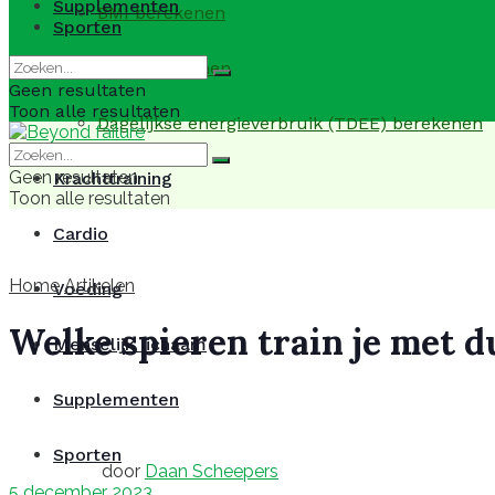
Supplementen
BMI berekenen
Sporten
BMR berekenen
Geen resultaten
Toon alle resultaten
Dagelijkse energieverbruik (TDEE) berekenen
Geen resultaten
Krachttraining
Toon alle resultaten
Cardio
Home
Artikelen
Voeding
Welke spieren train je met d
Menselijk lichaam
Supplementen
Sporten
door
Daan Scheepers
5 december 2023