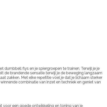
 dumbbell flys en je spiergroepen te trainen. Terwijl je je
oelt de brandende sensatie terwijl je de beweging langzaam
t zakken. Met elke repetitie voel je dat je lichaam sterker
e winnende combinatie van inzet en techniek en geniet van
t voor een goede ontwikkeling en toning van je