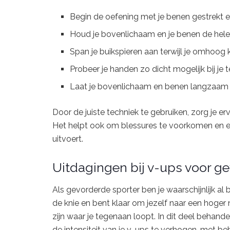
Begin de oefening met je benen gestrekt e
Houd je bovenlichaam en je benen de hele tij
Span je buikspieren aan terwijl je omhoog k
Probeer je handen zo dicht mogelijk bij je
Laat je bovenlichaam en benen langzaam z
Door de juiste techniek te gebruiken, zorg je er
Het helpt ook om blessures te voorkomen en erv
uitvoert.
Uitdagingen bij v-ups voor g
Als gevorderde sporter ben je waarschijnlijk a
de knie en bent klaar om jezelf naar een hoger 
zijn waar je tegenaan loopt. In dit deel beha
de intensiteit van je v-ups te verhogen, met 