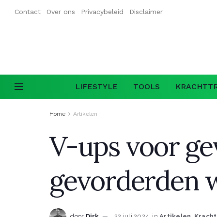
Contact
Over ons
Privacybeleid
Disclaimer
LIFESTYLE
TOOLS
KRACHTTR
Home
Artikelen
V-ups voor ge
gevorderden w
door
Dirk
22 juli 2024
in
Artikelen
,
Kracht