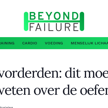
AINING
CARDIO
VOEDING
MENSELIJK LICHA
vorderden: dit mo
eten over de oefe
training