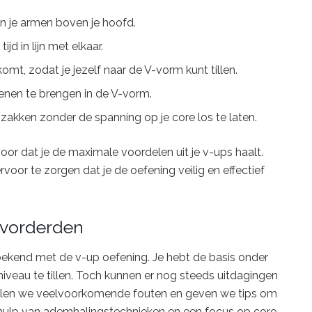
n je armen boven je hoofd.
d in lijn met elkaar.
omt, zodat je jezelf naar de V-vorm kunt tillen.
 tenen te brengen in de V-vorm.
akken zonder de spanning op je core los te laten.
voor dat je de maximale voordelen uit je v-ups haalt.
oor te zorgen dat je de oefening veilig en effectief
evorderden
l bekend met de v-up oefening. Je hebt de basis onder
niveau te tillen. Toch kunnen er nog steeds uitdagingen
ndelen we veelvoorkomende fouten en geven we tips om
behulp van ademhalingstechnieken en een focus op core-