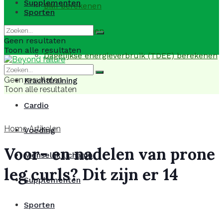
Supplementen
BMI berekenen
Sporten
BMR berekenen
Geen resultaten
Toon alle resultaten
Dagelijkse energieverbruik (TDEE) berekenen
Geen resultaten
Krachttraining
Toon alle resultaten
Cardio
Home
Artikelen
Voeding
Voor- en nadelen van prone
Menselijk lichaam
leg curls? Dit zijn er 14
Supplementen
Sporten