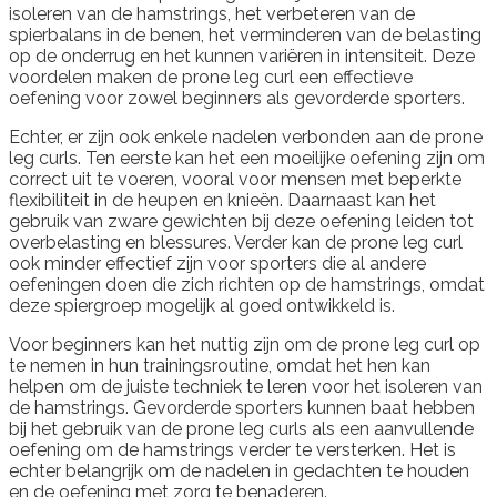
isoleren van de hamstrings, het verbeteren van de
spierbalans in de benen, het verminderen van de belasting
op de onderrug en het kunnen variëren in intensiteit. Deze
voordelen maken de prone leg curl een effectieve
oefening voor zowel beginners als gevorderde sporters.
Echter, er zijn ook enkele nadelen verbonden aan de prone
leg curls. Ten eerste kan het een moeilijke oefening zijn om
correct uit te voeren, vooral voor mensen met beperkte
flexibiliteit in de heupen en knieën. Daarnaast kan het
gebruik van zware gewichten bij deze oefening leiden tot
overbelasting en blessures. Verder kan de prone leg curl
ook minder effectief zijn voor sporters die al andere
oefeningen doen die zich richten op de hamstrings, omdat
deze spiergroep mogelijk al goed ontwikkeld is.
Voor beginners kan het nuttig zijn om de prone leg curl op
te nemen in hun trainingsroutine, omdat het hen kan
helpen om de juiste techniek te leren voor het isoleren van
de hamstrings. Gevorderde sporters kunnen baat hebben
bij het gebruik van de prone leg curls als een aanvullende
oefening om de hamstrings verder te versterken. Het is
echter belangrijk om de nadelen in gedachten te houden
en de oefening met zorg te benaderen.