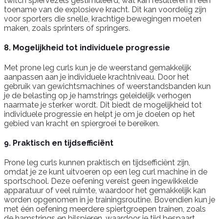
twitch spiervezels gestimuleerd, wat kan resulteren in een
toename van de explosieve kracht. Dit kan voordelig zijn
voor sporters die snelle, krachtige bewegingen moeten
maken, zoals sprinters of springers.
8. Mogelijkheid tot individuele progressie
Met prone leg curls kun je de weerstand gemakkelijk
aanpassen aan je individuele krachtniveau. Door het
gebruik van gewichtsmachines of weerstandsbanden kun
je de belasting op je hamstrings geleidelijk verhogen
naarmate je sterker wordt. Dit biedt de mogelijkheid tot
individuele progressie en helpt je om je doelen op het
gebied van kracht en spiergroei te bereiken.
9. Praktisch en tijdsefficiënt
Prone leg curls kunnen praktisch en tijdsefficiënt zijn,
omdat je ze kunt uitvoeren op een leg curl machine in de
sportschool. Deze oefening vereist geen ingewikkelde
apparatuur of veel ruimte, waardoor het gemakkelijk kan
worden opgenomen in je trainingsroutine. Bovendien kun je
met één oefening meerdere spiertgroepen trainen, zoals
de hamstrings en bilspieren, waardoor je tijd bespaart