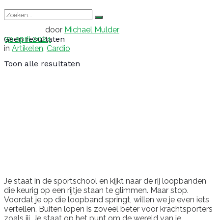
door
Michael Mulder
30 april 2024
Geen resultaten
in
Artikelen
,
Cardio
Toon alle resultaten
Je staat in de sportschool en kijkt naar de rij loopbanden
die keurig op een rijtje staan te glimmen. Maar stop.
Voordat je op die loopband springt, willen we je even iets
vertellen. Buiten lopen is zoveel beter voor krachtsporters
zoals jij. Je staat op het punt om de wereld van je