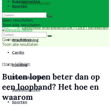
Supplementen
BMI berekenen
Sporten
BMR berekenen
Geen resultaten
Toon alle resultaten
Dagelijkse energieverbruik (TDEE) berekenen
Geen resultaten
Krachttraining
Toon alle resultaten
Cardio
Home
Artikelen
Voeding
Buiten lopen beter dan op
Menselijk lichaam
een loopband? Het hoe en
Supplementen
waarom
Sporten