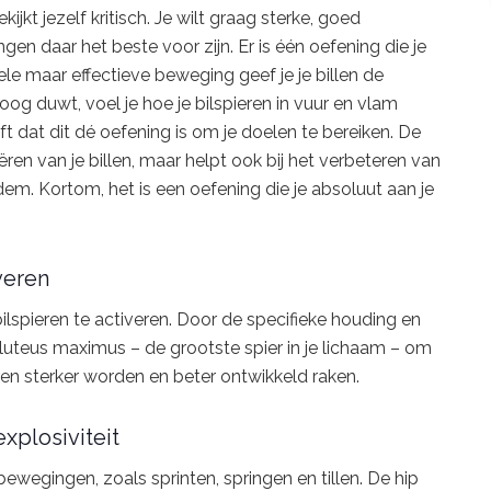
ijkt jezelf kritisch. Je wilt graag sterke, goed
gen daar het beste voor zijn. Er is één oefening die je
ele maar effectieve beweging geef je je billen de
oog duwt, voel je hoe je bilspieren in vuur en vlam
 dat dit dé oefening is om je doelen te bereiken. De
iëren van je billen, maar helpt ook bij het verbeteren van
dem. Kortom, het is een oefening die je absoluut aan je
veren
ilspieren te activeren. Door de specifieke houding en
gluteus maximus – de grootste spier in je lichaam – om
eren sterker worden en beter ontwikkeld raken.
xplosiviteit
ewegingen, zoals sprinten, springen en tillen. De hip