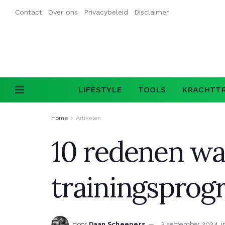
Contact
Over ons
Privacybeleid
Disclaimer
LIFESTYLE
TOOLS
KRACHTTR
Home
Artikelen
10 redenen wa
trainingsprog
door
Daan Scheepers
2 september 2024
i