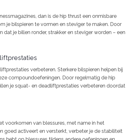
fitnessmagazines, dan is de hip thrust een onmisbare
 om je bilspieren te vormen en steviger te maken. Door
 dat je billen ronder, strakker en steviger worden – een
iftprestaties
iftprestaties verbeteren. Sterkere bilspieren helpen bij
ns deze compoundoefeningen. Door regelmatig de hip
llen je squat- en deadliftprestaties verbeteren doordat
j het voorkomen van blessures, met name in het
 goed activeert en versterkt, verbeter je de stabiliteit
ns hebt op blessures tijdens andere oefeningen en