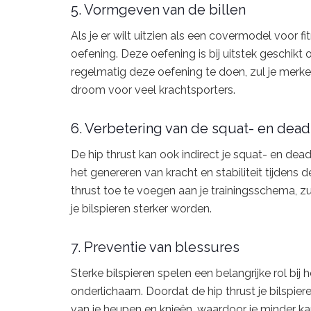
5. Vormgeven van de billen
Als je er wilt uitzien als een covermodel voor 
oefening. Deze oefening is bij uitstek geschikt
regelmatig deze oefening te doen, zul je merken
droom voor veel krachtsporters.
6. Verbetering van de squat- en deadl
De hip thrust kan ook indirect je squat- en deadl
het genereren van kracht en stabiliteit tijde
thrust toe te voegen aan je trainingsschema, zu
je bilspieren sterker worden.
7. Preventie van blessures
Sterke bilspieren spelen een belangrijke rol bi
onderlichaam. Doordat de hip thrust je bilspieren
van je heupen en knieën, waardoor je minder ka