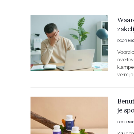
Waaro
zakel
DOOR
MI
Voorzic
overlev
klampe
vermijd
Benut
je sp
DOOR
MI
Kruiden