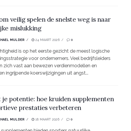
m veilig spelen de snelste weg is naar
ijke mislukking
CHAEL MULDER
24 MAART 2026
0
htigheid is op het eerste gezicht de meest logische
ingsstrategie voor ondernemers. Veel bedrijfsleiders
n zich vast aan bewezen verdienmodellen en
en ingrijpende koerswijzigingen uit angst...
 je potentie: hoe kruiden supplementen
ortieve prestaties verbeteren
CHAEL MULDER
18 MAART 2026
0
 supplementen bieden sporters natuurlijke