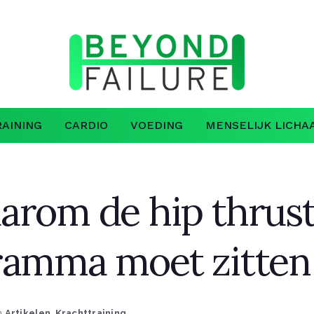
AINING
CARDIO
VOEDING
MENSELIJK LICHA
arom de hip thrust 
ramma moet zitten
n
Artikelen
,
Krachttraining