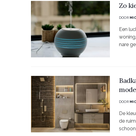
Zo ki
DOOR
MI
Een luc
woning,
nare geu
Badka
mode
DOOR
MI
De kleu
de ruim
schoon,