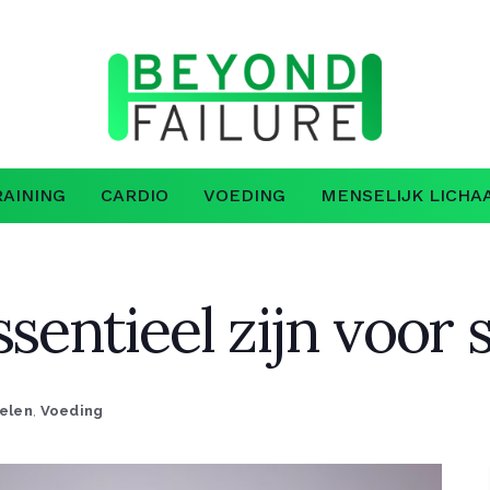
AINING
CARDIO
VOEDING
MENSELIJK LICHA
ssentieel zijn voor 
kelen
,
Voeding