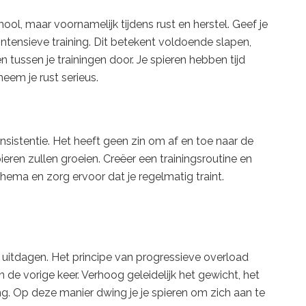
hool, maar voornamelijk tijdens rust en herstel. Geef je
intensieve training. Dit betekent voldoende slapen,
tussen je trainingen door. Je spieren hebben tijd
eem je rust serieus.
onsistentie. Het heeft geen zin om af en toe naar de
eren zullen groeien. Creëer een trainingsroutine en
chema en zorg ervoor dat je regelmatig traint.
m uitdagen. Het principe van progressieve overload
 de vorige keer. Verhoog geleidelijk het gewicht, het
ning. Op deze manier dwing je je spieren om zich aan te