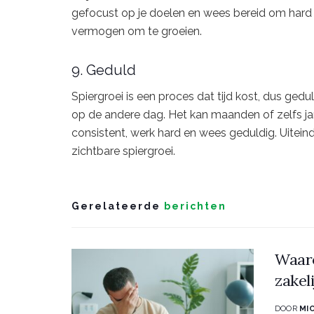
gefocust op je doelen en wees bereid om hard t
vermogen om te groeien.
9. Geduld
Spiergroei is een proces dat tijd kost, dus ged
op de andere dag. Het kan maanden of zelfs jar
consistent, werk hard en wees geduldig. Uitein
zichtbare spiergroei.
Gerelateerde
berichten
Waaro
zakel
DOOR
MI