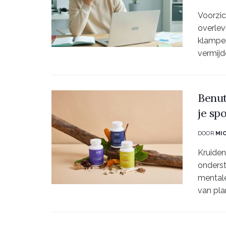
Voorzic
overlev
klampe
vermijd
Benut
je sp
DOOR
MI
Kruiden
onderst
mentale
van pla