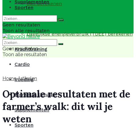
Supplementen
BMI berekenen
Sporten
BMR berekenen
Geen resultaten
Toon alle resultaten
Dagelijkse energieverbruik (TDEE) berekenen
Geen resultaten
Krachttraining
Toon alle resultaten
Cardio
Home
Artikelen
Voeding
Optimale resultaten met de
Menselijk lichaam
farmer’s walk: dit wil je
Supplementen
weten
Sporten