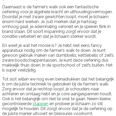
Daarnaast is de farmer’s walk ook een fantastische
oefening voor je algehele kracht en uithoudingsvermogen.
Doordat je met zware gewichten loopt, moet je lichaam
enorm hard werken. Je zult merken dat je hartslag
omhoog gaat, je ademhaling versnelt en je spieren flink in
brand staan. Dit soort inspanning zorgt ervoor dat je
conditie verbetert en dat je lichaam sterker wordt.
En weet je wat het mooie is? Je hebt niet eens fancy
apparatuur nodig om de farmer’s walk te doen. Je kunt
gewoon gebruik maken van dumbbells, kettlebells of zelfs
zware boodschappentassen. Je kunt deze oefening dus
makkelijk thuis doen, in de sportschool of zelfs buiten. Het
is super veelzijdig.
Tot slot willen we nog even benadrukken dat het belangrijk
is om de juiste techniek te gebruiken bij de farmer’s walk.
Zorg ervoor dat je rechtop loopt, je schouders naar
achteren en omlaag hebt en je core aangespannen houdt.
Ook is het belangrijk om niet te snel te gaan. Neem kleine,
gecontroleerde
stappen
en probeer je lichaam zo stil
mogelijk te houden. Dit zorgt ervoor dat je de oefening op
de juiste manier uitvoert en blessures voorkomt.