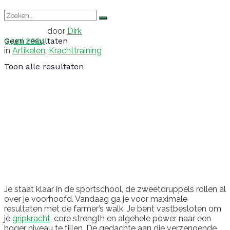
door
Dirk
9 juni 2024
Geen resultaten
in
Artikelen
,
Krachttraining
Toon alle resultaten
Je staat klaar in de sportschool, de zweetdruppels rollen al
over je voorhoofd. Vandaag ga je voor maximale
resultaten met de farmer’s walk. Je bent vastbesloten om
je
gripkracht
, core strength en algehele power naar een
hoger niveau te tillen. De gedachte aan die verzengende