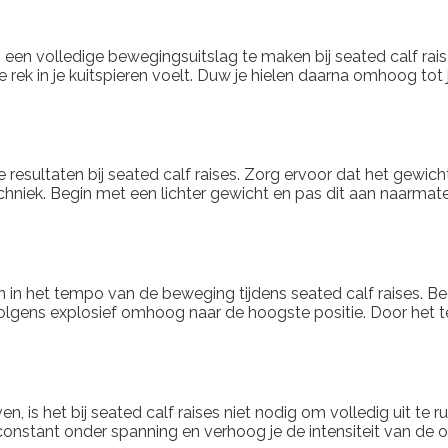
 een volledige bewegingsuitslag te maken bij seated calf raise
rek in je kuitspieren voelt. Duw je hielen daarna omhoog tot j
 resultaten bij seated calf raises. Zorg ervoor dat het gewich
hniek. Begin met een lichter gewicht en pas dit aan naarmat
ren in het tempo van de beweging tijdens seated calf raises. B
gens explosief omhoog naar de hoogste positie. Door het tem
en, is het bij seated calf raises niet nodig om volledig uit t
constant onder spanning en verhoog je de intensiteit van de oe