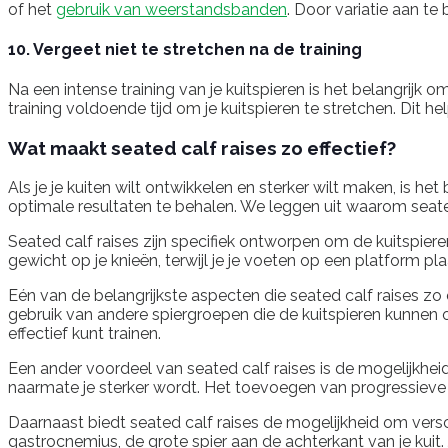
of het
gebruik van weerstandsbanden
. Door variatie aan te
10. Vergeet niet te stretchen na de training
Na een intense training van je kuitspieren is het belangrijk
training voldoende tijd om je kuitspieren te stretchen. Dit he
Wat maakt seated calf raises zo effectief?
Als je je kuiten wilt ontwikkelen en sterker wilt maken, is he
optimale resultaten te behalen. We leggen uit waarom seated 
Seated calf raises zijn specifiek ontworpen om de kuitspier
gewicht op je knieën, terwijl je je voeten op een platform pla
Eén van de belangrijkste aspecten die seated calf raises zo 
gebruik van andere spiergroepen die de kuitspieren kunnen 
effectief kunt trainen.
Een ander voordeel van seated calf raises is de mogelijkh
naarmate je sterker wordt. Het toevoegen van progressieve we
Daarnaast biedt seated calf raises de mogelijkheid om vers
gastrocnemius, de grote spier aan de achterkant van je kuit