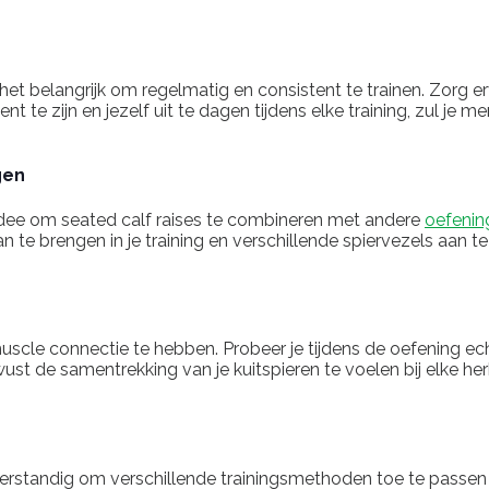
het belangrijk om regelmatig en consistent te trainen. Zorg er
t te zijn en jezelf uit te dagen tijdens elke training, zul je m
gen
 idee om seated calf raises te combineren met andere
oefenin
aan te brengen in je training en verschillende spiervezels aan 
muscle connectie te hebben. Probeer je tijdens de oefening e
wust de samentrekking van je kuitspieren te voelen bij elke he
t verstandig om verschillende trainingsmethoden toe te passen 