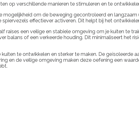
uiten op verschillende manieren te stimuleren en te ontwikkele
s de mogelijkheid om de beweging gecontroleerd en langzaam 
 spiervezels effectiever activeren. Dit helpt bij het ontwikkele
alf raises een veilige en stabiele omgeving om je kuiten te tra
balans of een verkeerde houding. Dit minimaliseert het risic
je kuiten te ontwikkelen en sterker te maken. De geïsoleerde 
oering en de veilige omgeving maken deze oefening een waard
ebt.