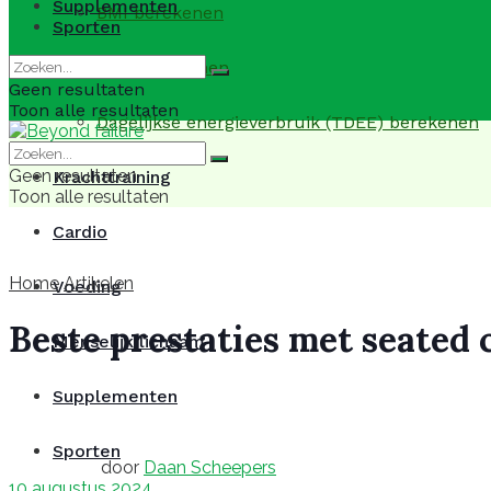
Supplementen
BMI berekenen
Sporten
BMR berekenen
Geen resultaten
Toon alle resultaten
Dagelijkse energieverbruik (TDEE) berekenen
Geen resultaten
Krachttraining
Toon alle resultaten
Cardio
Home
Artikelen
Voeding
Beste prestaties met seated c
Menselijk lichaam
Supplementen
Sporten
door
Daan Scheepers
10 augustus 2024