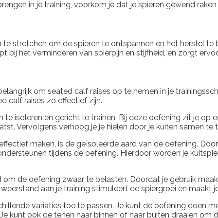
 brengen in je training, voorkom je dat je spieren gewend raken
 om te stretchen om de spieren te ontspannen en het herstel t
lpt bij het verminderen van spierpijn en stijfheid, en zorgt erv
t belangrijk om seated calf raises op te nemen in je trainingss
calf raises zo effectief zijn.
en te isoleren en gericht te trainen. Bij deze oefening zit j
atst. Vervolgens verhoog je je hielen door je kuiten samen te t
effectief maken, is de geïsoleerde aard van de oefening. Door 
ondersteunen tijdens de oefening. Hierdoor worden je kuitsp
eid om de oefening zwaar te belasten. Doordat je gebruik ma
erstand aan je training stimuleert de spiergroei en maakt je 
chillende variaties toe te passen. Je kunt de oefening doen
. Je kunt ook de tenen naar binnen of naar buiten draaien om 