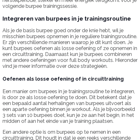
herstelperiode, sterker en meer energiek terugkomt voor je
volgende burpee trainingssessie.
Integreren van burpees in je trainingsroutine
Als je de basis burpee goed onder de knie hebt, wil je
misschien burpees opnemen in je reguliere trainingsroutine.
Er zijn verschillende manieren waarop je dit kunt doen. Je
kunt burpees oefenen als losse oefening of ze opnemen in
een circuittraining. Daarnaast kun je burpees combineren
met andere oefeningen voor full body workouts. Hieronder
vind je meer informatie over deze strategieën.
Oefenen als losse oefening of in circuittraining
Een manier om burpees in je trainingsroutine te integreren,
is door ze als losse oefening te doen. Dit betekent dat je
een bepaald aantal herhalingen van burpees uitvoert als
een aparte oefening binnen je workout. Als je bijvoorbeeld
3 sets van 10 burpees doet, kun je ze aan het begin, in het
midden of aan het einde van je training plaatsen.
Een andere optie is om burpees op te nemen in een
circuittraining. Dit houdt in dat je een reeks verschillende