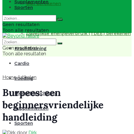
Supplementen
BMI berekenen
Sporten
BMR berekenen
Geen resultaten
Toon alle resultaten
Dagelijkse energieverbruik (TDEE) berekenen
Geen resultaten
Krachttraining
Toon alle resultaten
Cardio
Home
Artikelen
Voeding
Burpees: een
Menselijk lichaam
beginnersvriendelijke
Supplementen
handleiding
Sporten
door
Dirk