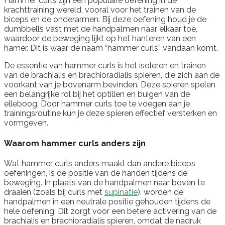
Hammer curls zijn een populaire oefening in de
krachttraining wereld, vooral voor het trainen van de
biceps en de onderarmen. Bij deze oefening houd je de
dumbbells vast met de handpalmen naar elkaar toe,
waardoor de beweging lijkt op het hanteren van een
hamer. Dit is waar de naam “hammer curls” vandaan komt.
De essentie van hammer curls is het isoleren en trainen
van de brachialis en brachioradialis spieren, die zich aan de
voorkant van je bovenarm bevinden. Deze spieren spelen
een belangrijke rol bij het optillen en buigen van de
elleboog. Door hammer curls toe te voegen aan je
trainingsroutine kun je deze spieren effectief versterken en
vormgeven.
Waarom hammer curls anders zijn
Wat hammer curls anders maakt dan andere biceps
oefeningen, is de positie van de handen tijdens de
beweging. In plaats van de handpalmen naar boven te
draaien (zoals bij curls met
supinatie
), worden de
handpalmen in een neutrale positie gehouden tijdens de
hele oefening. Dit zorgt voor een betere activering van de
brachialis en brachioradialis spieren, omdat de nadruk