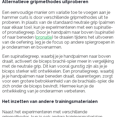
Alternatieve gripmethodes uitproberen
Een eenvoudige manier om variatie toe te voegen aan je
hammer curls is door verschillende gripmethodes uit te
proberen. In plaats van de standaard neutrale grip (palmen
naar elkaar toe), kun je experimenteren met een supinatie-
of pronatiegreep. Door je handpalm naar boven (supinatie)
of naar beneden (
pronatie
) te draaien tijdens het uitvoeren
van de oefening, leg je de focus op andere spiergroepen in
je onderarmen en bovenarmen.
Een supinatiegreep, waarbij je je handpalmen naar boven
draait, activeert de biceps brachii-spier meer in vergelijking
met de neutrale grip. Dit kan vooral gunstig zijn als je je
biceps sterker wilt ontwikkelen. Een pronatiegreep, waarbij
je je handpalmen naar beneden draait, daarentegen, zorgt
voor een grotere betrokkenheid van de brachialis-spier, die
zich onder de biceps bevindt. Hiermee kun je de
ontwikkeling van je onderarmen verbeteren.
Het inzetten van andere trainingsmaterialen
Naast het experimenteren met verschillende
gripmethodes, kun je ook andere trainingsmaterialen