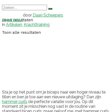
door
Daan Scheepers
25 juli 2024
Geen resultaten
in
Artikelen
,
Krachttraining
Toon alle resultaten
Sta je op het punt om je biceps naar een hoger niveau te
tillen en ben je toe aan een nieuwe uitdaging? Dan zijn
hammer curls
de perfecte variatie voor jou. Op dit
moment zit je misschien nog vast in de routine van
standaard bicep curls, maar geloof me, met hammer curls