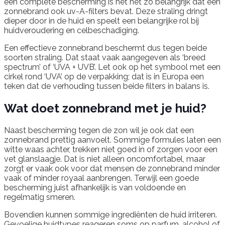
een complete bescherming is het net zo belangrijk dat een
zonnebrand ook uv-A-filters bevat. Deze straling dringt
dieper door in de huid en speelt een belangrijke rol bij
huidveroudering en celbeschadiging.
Een effectieve zonnebrand beschermt dus tegen beide
soorten straling. Dat staat vaak aangegeven als ‘breed
spectrum’ of ‘UVA + UVB’. Let ook op het symbool met een
cirkel rond ‘UVA’ op de verpakking; dat is in Europa een
teken dat de verhouding tussen beide filters in balans is.
Wat doet zonnebrand met je huid?
Naast bescherming tegen de zon wil je ook dat een
zonnebrand prettig aanvoelt. Sommige formules laten een
witte waas achter, trekken niet goed in of zorgen voor een
vet glanslaagje. Dat is niet alleen oncomfortabel, maar
zorgt er vaak ook voor dat mensen de zonnebrand minder
vaak of minder royaal aanbrengen. Terwijl een goede
bescherming juist afhankelijk is van voldoende en
regelmatig smeren.
Bovendien kunnen sommige ingrediënten de huid irriteren.
Gevoelige huidtypes reageren soms op parfum, alcohol of