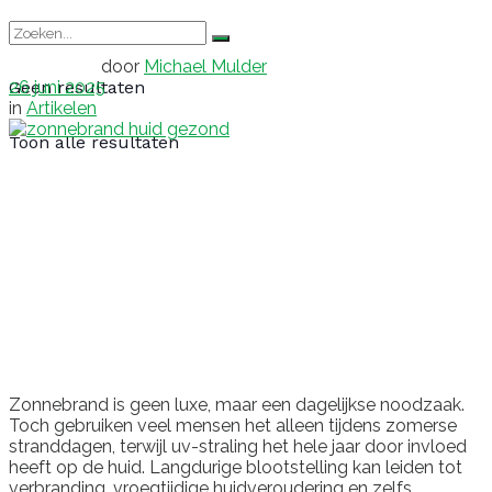
door
Michael Mulder
26 juni 2025
Geen resultaten
in
Artikelen
Toon alle resultaten
Zonnebrand is geen luxe, maar een dagelijkse noodzaak.
Toch gebruiken veel mensen het alleen tijdens zomerse
stranddagen, terwijl uv-straling het hele jaar door invloed
heeft op de huid. Langdurige blootstelling kan leiden tot
verbranding, vroegtijdige huidveroudering en zelfs