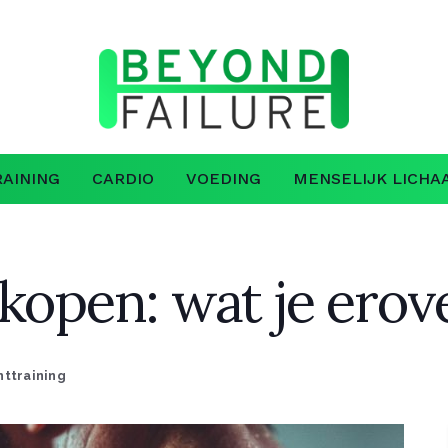
AINING
CARDIO
VOEDING
MENSELIJK LICHA
 kopen: wat je ero
httraining