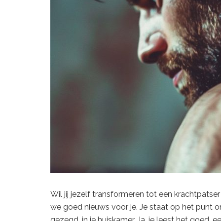
Wil jij jezelf transformeren tot een krachtpat
we goed nieuws voor je. Je staat op het punt om
gezegd, in je huiskamer. Ja, je leest het goed, 