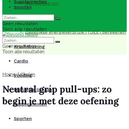
Supplementen
BMI berekenen
Sporten
BMR berekenen
Geen resultaten
Toon alle resultaten
Dagelijkse energieverbruik (TDEE) berekenen
Geen resultaten
Krachttraining
Toon alle resultaten
Cardio
Home
Artikelen
Voeding
Neutral grip pull-ups: zo
Menselijk lichaam
begin je met deze oefening
Supplementen
Sporten